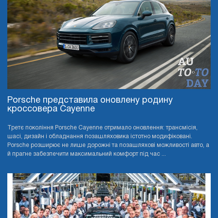
Porsche представила оновлену родину
кроссовера Cayenne
Третє покоління Porsche Cayenne отримало оновлення: трансмісія,
шасі, дизайн і обладнання позашляховика істотно модифіковані.
Porsche розширює не лише дорожні та позашляхові можливості авто, а
й прагне забезпечити максимальний комфорт під час ...