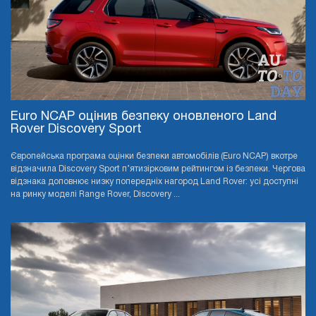
Euro NCAP оцінив безпеку оновленого Land
Rover Discovery Sport
Європейська програма оцінки безпеки автомобілів (Euro NCAP) вкотре
відзначила Discovery Sport п’ятизірковим рейтингом із безпеки. Чергова
відзнака доповнює низку попередніх нагород Land Rover: усі доступні
на ринку моделі Range Rover, Discovery ...