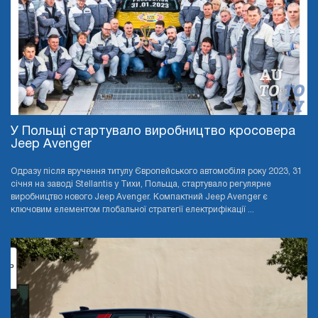
У Польщі стартувало виробництво кросовера
Jeep Avenger
Одразу після вручення титулу Європейського автомобіля року 2023, 31
січня на заводі Stellantis у Тихи, Польща, стартувало регулярне
виробництво нового Jeep Avenger. Компактний Jeep Avenger є
ключовим елементом глобальної стратегії електрифікації ...