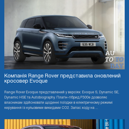
Компанія Range Rover представила оновлений
кросовер Evoque
Range Rover Evoque представлений у версіях: Evoque S, Dynamic SE,
Dynamic HSE та Autobiography. Плагін-гібрид P300e дозволяє
власникам здійснювати щоденні поїздки в електричному режимі
керування із нульовими викидами CO2. Запас ходу на ...