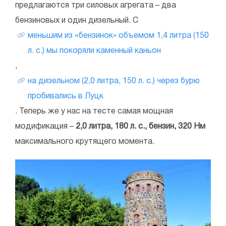
предлагаются три силовых агрегата – два
бензиновых и один дизельный. С
меньшим из «бензинок» объемом 1,4 литра (150
л. с.) мы покоряли каменный каньон
,
на дизельном (2,0 литра, 150 л. с.) через бурю
пробивались в Луцк
. Теперь же у нас на тесте самая мощная
модификация –
2,0 литра, 180 л. с., бензин, 320 Нм
максимального крутящего момента.