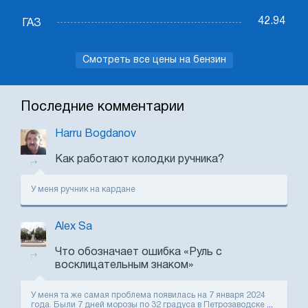
42.94
ГАЗ
Смотреть все цены на бензин
Последние комментарии
Harru Bogdanov
Как работают колодки ручника?
У меня ручник на кардане
Alex Sa
Что обозначает ошибка «Руль с
восклицательным знаком»
У меня та же самая проблема появилась на 7 января 2024
года. Были 7 дней морозы по 32 градуса в Петрозаводске
...