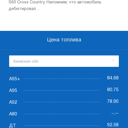
S60 Cross Country. Напомним, что автомобиль
дебютировал ...
Цена топлива
84.68
А95+
80.75
А95
78.90
А92
-.--
А80
92.58
ДТ