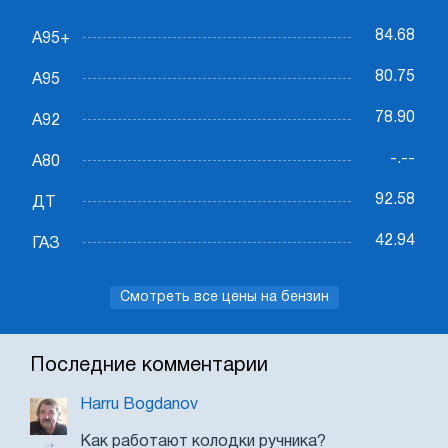
84.68
А95+
80.75
А95
78.90
А92
-.--
А80
92.58
ДТ
42.94
ГАЗ
Смотреть все цены на бензин
Последние комментарии
Harru Bogdanov
Как работают колодки ручника?