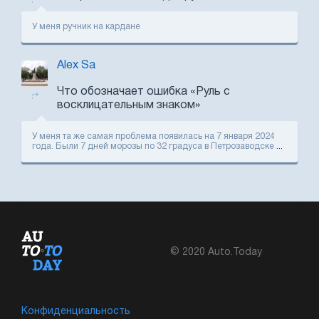
У меня ручник на кардане
Alex Sa
Что обозначает ошибка «Руль с
восклицательным знаком»
У меня та же самая проблема появилась на 7 января 2024
года. Были 7 дней морозы по 32 градуса в Петрозаводске
...
© 2020 Auto.Today
Конфиденциальность