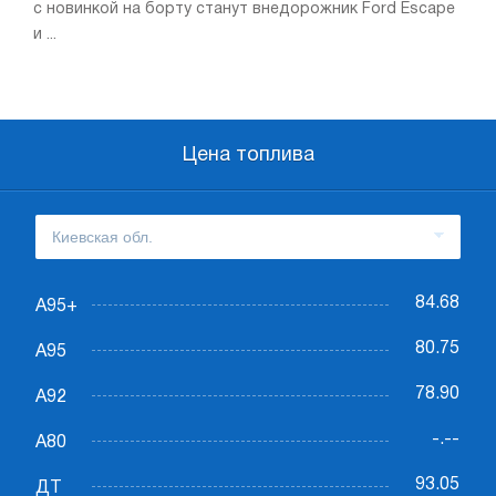
с новинкой на борту станут внедорожник Ford Escape
и ...
Цена топлива
84.68
А95+
80.75
А95
78.90
А92
-.--
А80
93.05
ДТ