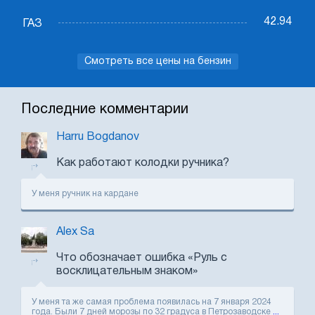
42.94
ГАЗ
Смотреть все цены на бензин
Последние комментарии
Harru Bogdanov
Как работают колодки ручника?
У меня ручник на кардане
Alex Sa
Что обозначает ошибка «Руль с
восклицательным знаком»
У меня та же самая проблема появилась на 7 января 2024
года. Были 7 дней морозы по 32 градуса в Петрозаводске
...