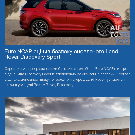
Euro NCAP оцінив безпеку оновленого Land
Rover Discovery Sport
Європейська програма оцінки безпеки автомобілів (Euro NCAP) вкотре
відзначила Discovery Sport п’ятизірковим рейтингом із безпеки. Чергова
відзнака доповнює низку попередніх нагород Land Rover: усі доступні
на ринку моделі Range Rover, Discovery ...