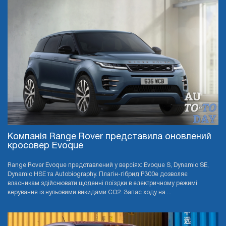
Компанія Range Rover представила оновлений
кросовер Evoque
Range Rover Evoque представлений у версіях: Evoque S, Dynamic SE,
Dynamic HSE та Autobiography. Плагін-гібрид P300e дозволяє
власникам здійснювати щоденні поїздки в електричному режимі
керування із нульовими викидами CO2. Запас ходу на ...