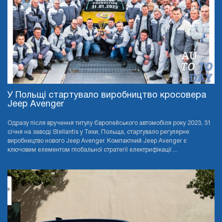
У Польщі стартувало виробництво кросовера
Jeep Avenger
Одразу після вручення титулу Європейського автомобіля року 2023, 31
січня на заводі Stellantis у Тихи, Польща, стартувало регулярне
виробництво нового Jeep Avenger. Компактний Jeep Avenger є
ключовим елементом глобальної стратегії електрифікації ...