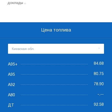
доклады ...
Цена топлива
84.68
А95+
80.75
А95
78.90
А92
-.--
А80
92.58
ДТ