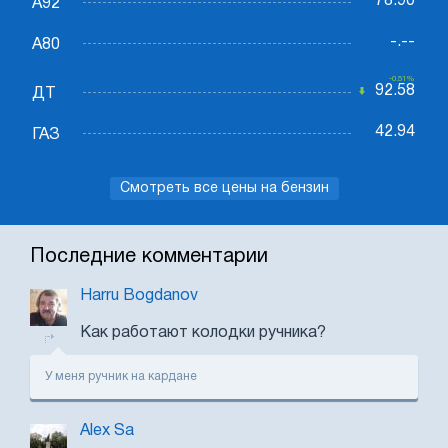
78.90
А92
-.--
А80
-0.51%
92.58
ДТ
42.94
ГАЗ
Смотреть все цены на бензин
Последние комментарии
Harru Bogdanov
Как работают колодки ручника?
У меня ручник на кардане
Alex Sa