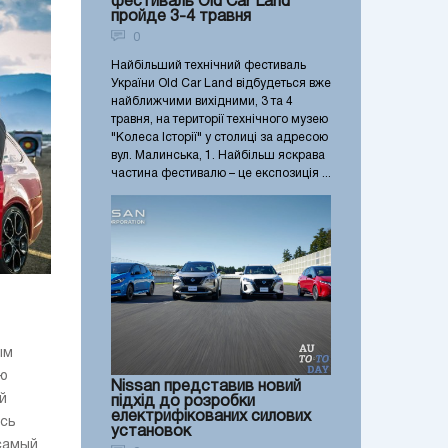
фестиваль Old Car Land
пройде 3-4 травня
0
Найбільший технічний фестиваль
України Old Car Land відбудеться вже
найближчими вихідними, 3 та 4
травня, на території технічного музею
"Колеса Історії" у столиці за адресою
вул. Малинська, 1. Найбільш яскрава
частина фестивалю – це експозиція ...
ым
ую
Nissan представив новий
й
підхід до розробки
електрифікованих силових
ось
установок
самый