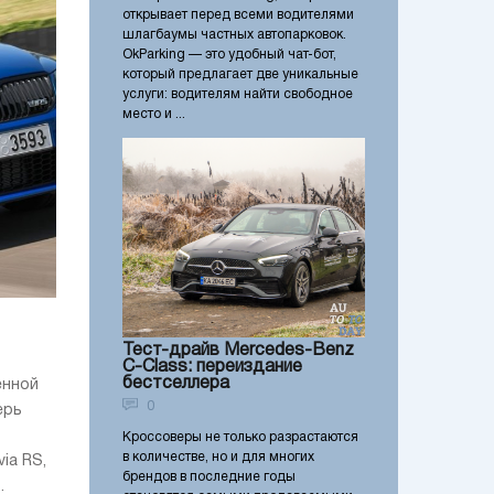
открывает перед всеми водителями
шлагбаумы частных автопарковок.
OkParking — это удобный чат-бот,
который предлагает две уникальные
услуги: водителям найти свободное
место и ...
Тест-драйв Mercedes-Benz
C-Class: переиздание
бестселлера
енной
0
ерь
Кроссоверы не только разрастаются
в количестве, но и для многих
ia RS,
брендов в последние годы
.