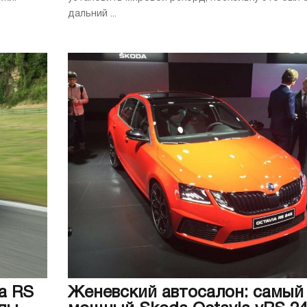
дальний ...
a RS
Женевский автосалон: самый