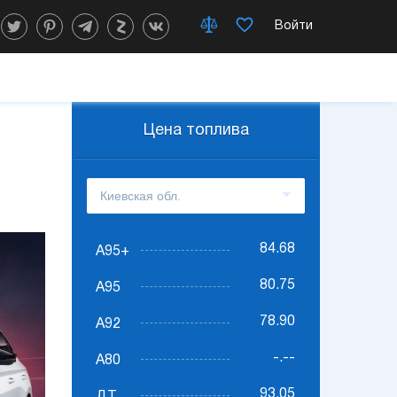
Войти
Цена топлива
84.68
А95+
80.75
А95
78.90
А92
-.--
А80
93.05