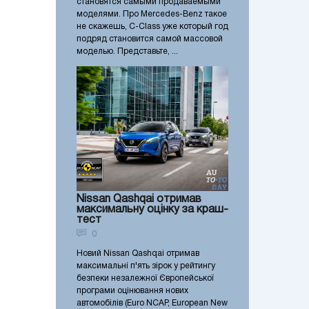
становятся самыми продаваемыми
моделями. Про Mercedes-Benz такое
не скажешь, C-Class уже который год
подряд становится самой массовой
моделью. Представьте, ...
Nissan Qashqai отримав
максимальну оцінку за краш-
тест
0
Новий Nissan Qashqai отримав
максимальні п'ять зірок у рейтингу
безпеки незалежної Європейської
програми оцінювання нових
автомобілів (Euro NCAP, European New