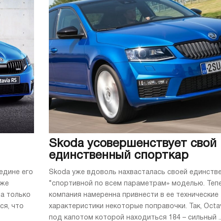
Skoda усовершенствует свой
единственный спорткар
едине его
Skoda уже вдоволь нахвасталась своей единств
уже
“спортивной по всем параметрам» моделью. Теп
на только
компания намеренна привнести в ее технические
ся, что
характеристики некоторые поправочки. Так, Octav
под капотом которой находиться 184 – сильный ..