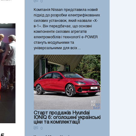
0
Компанія Nissan представила новий
підхід до розробки електрифікованих
силових установок, який назвали «X-
в-1». Він передбачає, що основні
компоненти силових агрегатів
електромобілів і технології e-POWER
стануть модульними та
універсальними для всіх ...
Старт продажів Hyundai
IONIQ 6: оголошені українські
ціни та комплектації
0