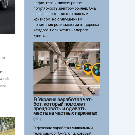
нефти, газа и дизеля растет
популярность электромобилей. Она
связана не только с топливным
кризисом, но с улучшением
понимания роли экологии в здоровье
каждого. Если хотите недорого
купить ...
ила
сию
ьный
м ...
В Украине заработал чат-
бот, который поможет
арендовать и сдавать
места на частных паркингах
0
В феврале заработал уникальный
телеграм-бот OkParking, который