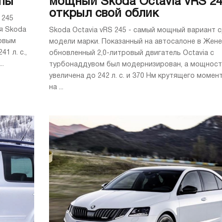
опы
мощный Skoda Octavia vRS 2
открыл свой облик
 245
я Skoda
Skoda Octavia vRS 245 - самый мощный вариант 
новым
модели марки. Показанный на автосалоне в Жене
1 л. с.,
обновленный 2,0-литровый двигатель Octavia с
..
турбонаддувом был модернизирован, а мощност
увеличена до 242 л. с. и 370 Нм крутящего момент
на ...