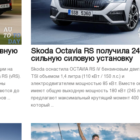
ивную
Skoda Octavia RS получила 24
сильную силовую установку
ции на
Skoda оснастила OCTAVIA RS iV бензиновым дви
RS (vRS).
TSI объемом 1,4 литра (110 кВт / 150 л.с.) и
жны
электродвигателем мощностью 85 кВт. Вместе о
аются до
имеют общую выходную мощность 180 кВт (245 л.с
в ...
предлагают максимальный крутящий момент 400 
который ...