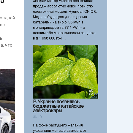
45
Хюндай Мотор Україна розпочинає
продаж абсолютно нової, повністю
електричної моделі, Hyundai IONIQ 6.
Модель буде доступна з двома
средней
батареями на вибір: 53 kWh з
ве,
моноприводом та 77,4 kWh – з
повним або моноприводом за ціною
від 1 998 600 грн. ...
ь
а, что
В Украине появились
бюджетные китайские
электрокары
0
На фоне растущего желания
украинцев меньше зависеть от