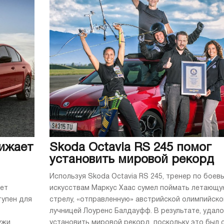
лижает
Skoda Octavia RS 245 помог
установить мировой рекорд
Используя Skoda Octavia RS 245, тренер по боев
ает
искусствам Маркус Хаас сумел поймать летающ
тупен для
стрелу, «отправленную» австрийской олимпийско
лучницей Лоуренс Балдауфф. В результате, удал
ужи.
установить мировой рекорд, поскольку это был 