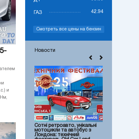
ДТ
42.94
ГАЗ
Смотреть все цены на бензин
5-
Новости
гателем
ни
.) и
Нм,
Сотні ретроавто, унікальні
мотоцикли та автобус з
Лондона: технічний