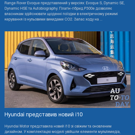
Range Rover Evoque представлений у версіях: Evoque S, Dynamic SE,
Dynamic HSE та Autobiography. Плагін-гібрид P300e дозволяє
власникам здійснювати щоденні поїздки в електричному режимі
керування із нульовими викидами CO2. Запас ходу на ...
Hyundai представив новий i10
Hyundai Motor представила новий i10 зі свіжим та оновленим
дизайном. У комплектацію моделі увійшли елементи мультимедіа,