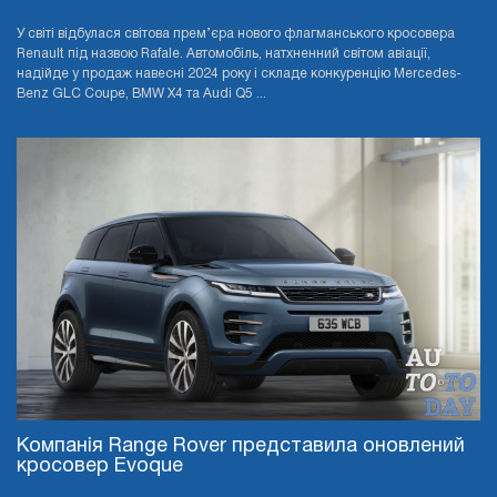
У світі відбулася світова прем’єра нового флагманського кросовера
Renault під назвою Rafale. Автомобіль, натхненний світом авіації,
надійде у продаж навесні 2024 року і складе конкуренцію Mercedes-
Benz GLC Coupe, BMW X4 та Audi Q5 ...
Компанія Range Rover представила оновлений
кросовер Evoque