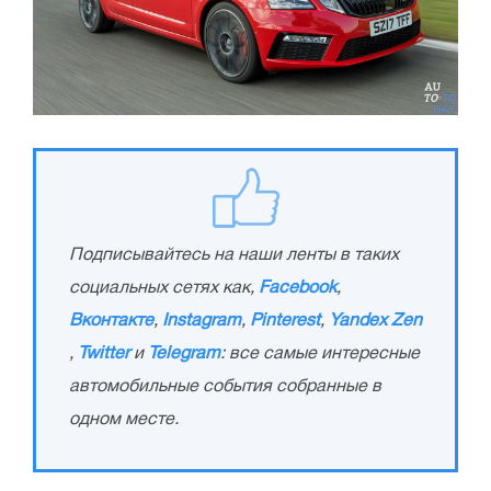
Подписывайтесь на наши ленты в таких
социальных сетях как,
Facebook
,
Вконтакте
,
Instagram
,
Pinterest
,
Yandex Zen
,
Twitter
и
Telegram
: все самые интересные
автомобильные события собранные в
одном месте.