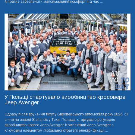
й прагне забезпечити максимальний комфорт під час ...
У Польщі стартувало виробництво кросовера
Jeep Avenger
Одразу після вручення титулу Європейського автомобіля року 2023, 31
січня на заводі Stellantis у Тихи, Польща, стартувало регулярне
виробництво нового Jeep Avenger. Компактний Jeep Avenger є
ключовим елементом глобальної стратегії електрифікації ...