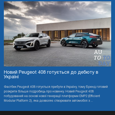
Новий Peugeot 408 готується до дебюту в
Україні
Фастбек Peugeot 408 готується прибути в Україну, тому Бренд готовий
розкрити більше подробиць про новинку. Новий Peugeot 408
побудований на основі нової генерації платформи EMP2 (Efficient
Modular Platform 2), яка дозволяє створювати автомобілі з ...