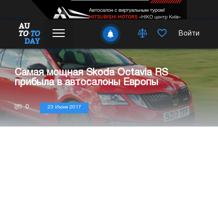
Войти
Самая мощная Skoda Octavia RS
прибыла в автосалоны Европы
0
23 Июня 2017