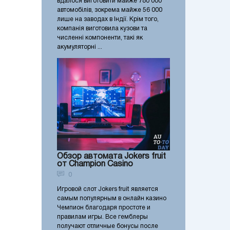
вдалося виготовити майже 780 000
автомобілів, зокрема майже 56 000
лише на заводах в Індії. Крім того,
компанія виготовила кузови та
численні компоненти, такі як
акумуляторні ...
Обзор автомата Jokers fruit
от Champion Casino
0
Игровой слот Jokers fruit является
самым популярным в онлайн казино
Чемпион благодаря простоте и
правилам игры. Все гемблеры
получают отличные бонусы после