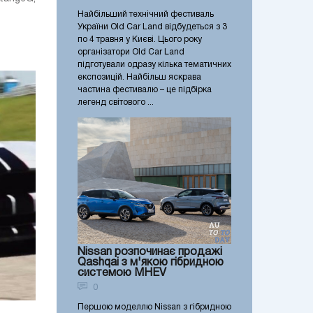
Найбільший технічний фестиваль
України Old Car Land відбудеться з 3
по 4 травня у Києві. Цього року
організатори Old Car Land
підготували одразу кілька тематичних
експозицій. Найбільш яскрава
частина фестивалю – це підбірка
легенд світового ...
Nissan розпочинає продажі
Qashqai з м'якою гібридною
системою MHEV
0
Першою моделлю Nissan з гібридною