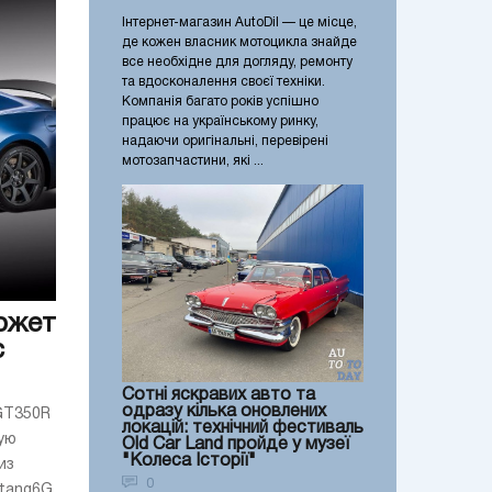
Інтернет-магазин AutoDil — це місце,
де кожен власник мотоцикла знайде
все необхідне для догляду, ремонту
та вдосконалення своєї техніки.
Компанія багато років успішно
працює на українському ринку,
надаючи оригінальні, перевірені
мотозапчастини, які ...
ожет
с
Сотні яскравих авто та
одразу кілька оновлених
GT350R
локацій: технічний фестиваль
ую
Old Car Land пройде у музеї
"Колеса Історії"
из
0
tang6G,