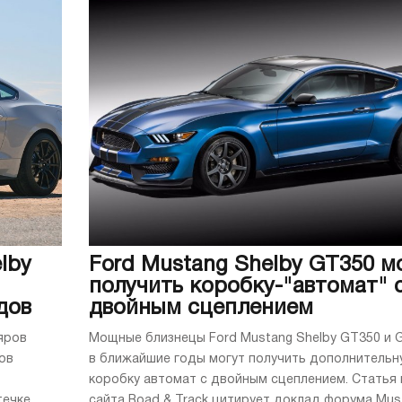
lby
Ford Mustang Shelby GT350 м
получить коробку-"автомат" 
дов
двойным сцеплением
яров
Мощные близнецы Ford Mustang Shelby GT350 и 
ов
в ближайшие годы могут получить дополнительн
коробку автомат с двойным сцеплением. Статья 
ечке.
сайта Road & Track цитирует доклад форума Mus