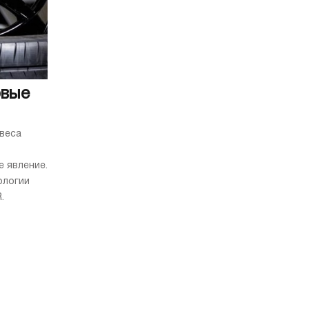
овые
веса
 явление.
ологии
.