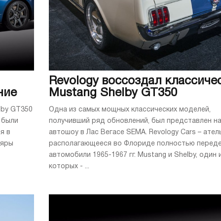
Revology воссоздал классиче
ние
Mustang Shelby GT350
lby GT350
Одна из самых мощных классических моделей,
 были
получивший ряд обновлений, был представлен н
я в
автошоу в Лас Вегасе SEMA. Revology Cars – ател
ляры
располагающееся во Флориде полностью перед
автомобили 1965-1967 гг. Mustang и Shelby, один 
которых - ...