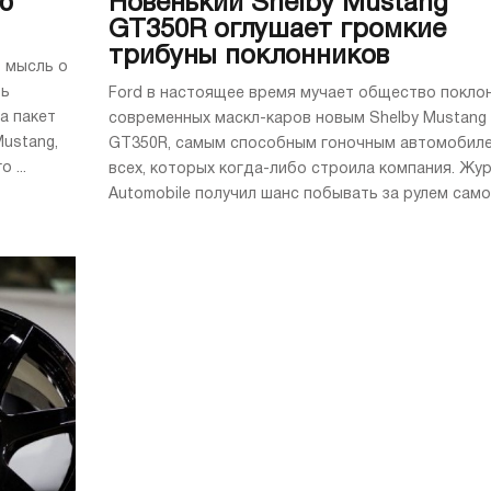
ю
Новенький Shelby Mustang
GT350R оглушает громкие
трибуны поклонников
о мысль о
ть
Ford в настоящее время мучает общество покло
а пакет
современных маскл-каров новым Shelby Mustang
Mustang,
GT350R, самым способным гоночным автомобиле
 ...
всех, которых когда-либо строила компания. Жу
Automobile получил шанс побывать за рулем самого