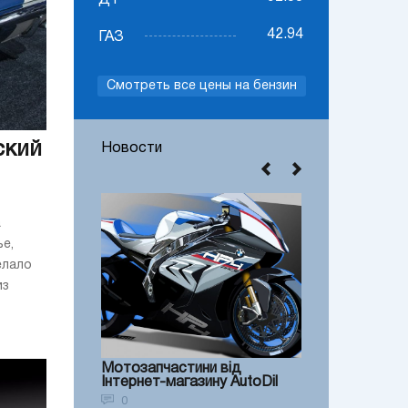
ДТ
42.94
ГАЗ
Смотреть все цены на бензин
ский
Новости
а
ье,
елало
из
Мотозапчастини від
Інтернет-магазину AutoDil
0