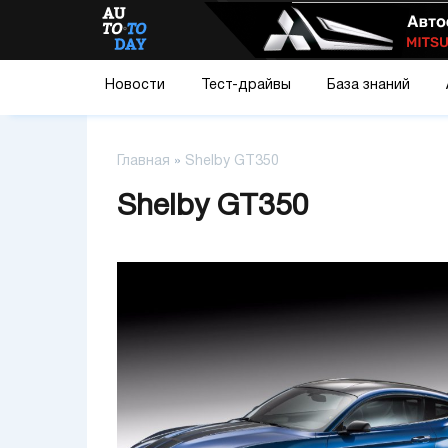
Новости
Тест-драйвы
База знаний
Главная
»
Shelby GT350
Shelby GT350