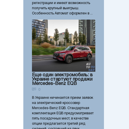
регистрации и имеют возможность
получить крупный выигрыш.
Особенность Автомат оформлен в ...
Еще один электромобиль: в
Украине стартуют продажи
Mercedes-Benz EQB
0
В Украине ничинается прием заявок
на электрический кроссовер
Mercedes-Benz EQB. Стандартная
комплектация EQB предусматривает
пять посадочных мест, в качестве
опции предлагается третий ряд
сидений, состоящий из двух