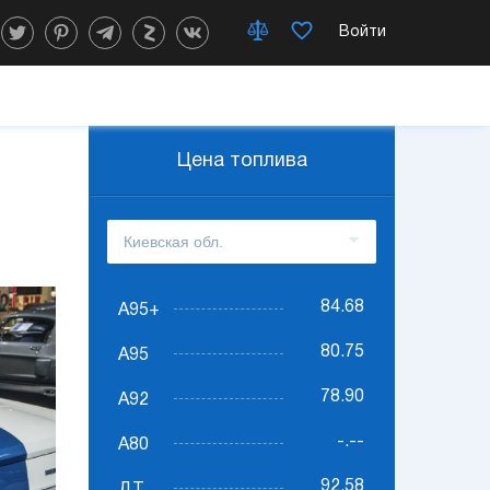
Войти
Цена топлива
84.68
А95+
80.75
А95
78.90
А92
-.--
А80
92.58