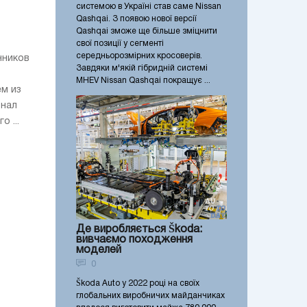
системою в Україні став саме Nissan
Qashqai. З появою нової версії
Qashqai зможе ще більше зміцнити
свої позиції у сегменті
середньорозмірних кросоверів.
нников
Завдяки м'якій гібридній системі
MHEV Nissan Qashqai покращує ...
м из
рнал
 ...
Де виробляється Škoda:
вивчаємо походження
моделей
0
Škoda Auto у 2022 році на своїх
глобальних виробничих майданчиках