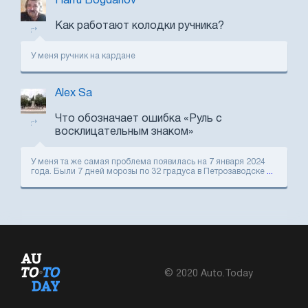
Harru Bogdanov
Как работают колодки ручника?
У меня ручник на кардане
Alex Sa
Что обозначает ошибка «Руль с
восклицательным знаком»
У меня та же самая проблема появилась на 7 января 2024
года. Были 7 дней морозы по 32 градуса в Петрозаводске
...
© 2020 Auto.Today