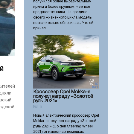
получился более выразительным,
ярким и более крупным, чем все
предшественники. На средине
своего жизненного цикла модель
незначительно обновилась. Что ей
принес ...
й
жителей
Кроссовер Opel Mokka-e
дняли
получил награду «Золотой
вский
руль 2021»
родской
0
Новый электрический кроссовер Opel
Mokka-e получает награду «Золотой
руль 2021» (Golden Steering Wheel
2021) от известных немецких