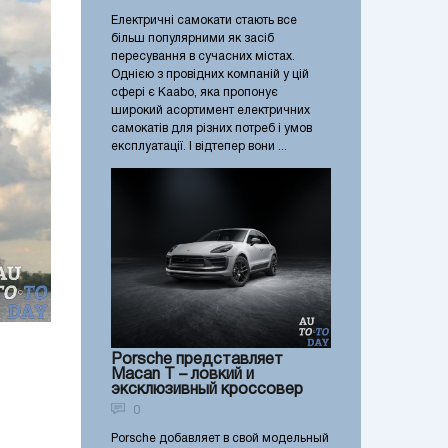
Електричні самокати стають все
більш популярними як засіб
пересування в сучасних містах.
Однією з провідних компаній у цій
сфері є Kaabo, яка пропонує
широкий асортимент електричних
самокатів для різних потреб і умов
експлуатації. І відтепер вони ...
Porsche представляет
Macan T – ловкий и
эксклюзивный кроссовер
0
Porsche добавляет в свой модельный