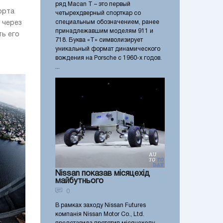
ю
ряд Macan T – это первый
орта
четырехдверный спорткар со
специальным обозначением, ранее
 через
принадлежавшим моделям 911 и
ть его
718. Буква «T» символизирует
уникальный формат динамического
вождения на Porsche с 1960-х годов.
...
Nissan показав місяцехід
майбутнього
0
В рамках заходу Nissan Futures
компанія Nissan Motor Co., Ltd.