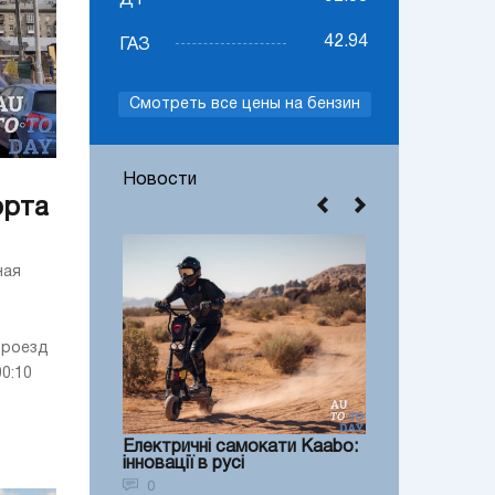
ДТ
42.94
ГАЗ
Смотреть все цены на бензин
Новости
орта
ная
Проезд
0:10
Електричні самокати Kaabo:
інновації в русі
0