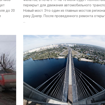
ы Киев-
Филатов, в ночь с 17 на 18 июля будет полность
дет
перекрыт для движения автомобильного трансп
юля до 20
Новый мост. Это один из главных мостов региона
м
реку Днепр. После проведенного ремонта откры
...