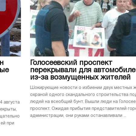
н
Голосеевский проспект
рые
перекрывали для автомобиле
из-за возмущенных жителей
Шокирующие новости о избиении двух местных 
охраной одного скандального строительства по
людей на всеобщий бунт. Вышли люди на Голосее
4 августа
проспект. Ожидая прибытия представителей го
рекрыты,
администрации, они руками останавливали ...
тщательно
 ей при