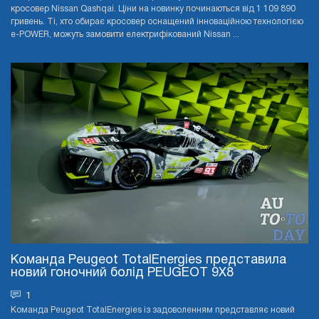
кросовер Nissan Qashqai. Ціни на новинку починаються від 1 109 890
гривень. Ті, хто обирає кросовер оснащений інноваційною технологією
e-POWER, можуть замовити електрифікований Nissan ...
Команда Peugeot TotalEnergies представила
новий гоночний болід PEUGEOT 9X8
1
Команда Peugeot TotalEnergies із задоволенням представляє новий