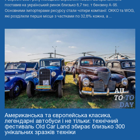
поставив на український ринок близько 8,7 тис. т бензину А-95.
Основними імпортерами ресурсу стали чотири компанії: OKKO та WOG,
які розділили перше місце з частками по 32,8% кожна, а ...
Американська та європейська класика,
легендарні автобуси і не тільки: технічний
фестиваль Old Car Land збирає близько 300
унікальних зразків техніки