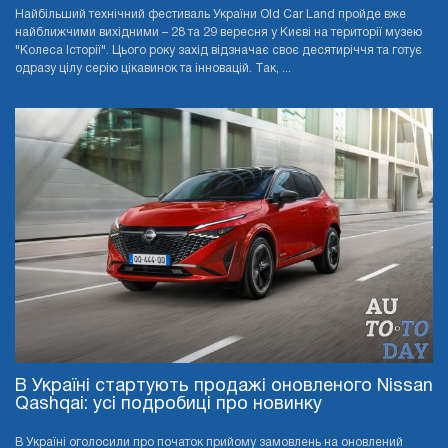
Найбільший технічний фестиваль України Old Car Land пройде вже
найближчими вихідними – 28 та 29 вересня у Києві на території музею
"Колеса Історії". Цього року захід відзначає своє десятиріччя та готує
одразу цілу серію цікавинок та інновацій. Так, ...
В Україні стартують продажі оновленого Nissan
Qashqai: усі подробиці про новинку
В Україні оголосили про початок прийому замовлень на оновлений