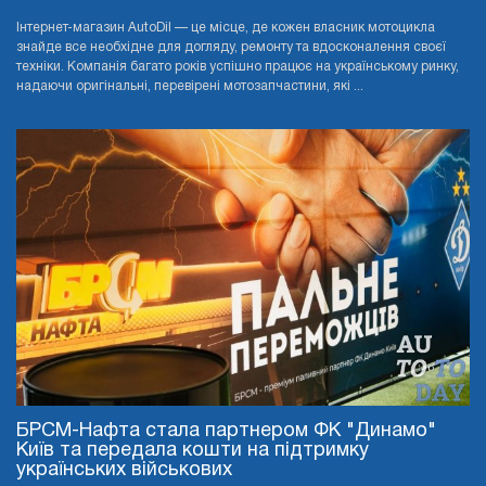
Інтернет-магазин AutoDil — це місце, де кожен власник мотоцикла
знайде все необхідне для догляду, ремонту та вдосконалення своєї
техніки. Компанія багато років успішно працює на українському ринку,
надаючи оригінальні, перевірені мотозапчастини, які ...
БРСМ-Нафта стала партнером ФК "Динамо"
Київ та передала кошти на підтримку
українських військових