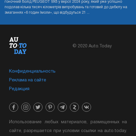
гоночний болід PEUGEOT 9X8 у версії 2024 року, який уже успішно
подолав кілька тисяч кілометрів випробувань та готовий до дебюту на
змаганнях «6 годин Імоли», що відбудуться 21 ...
© 2020 Auto.Today
Конфиденциальность
Реклама на сайте
Редакция
Использование любых материалов, размещенных на
сайте, разрешается при условии ссылки на auto.today.