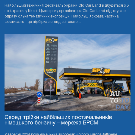
Найбільший технічний фестиваль України Old Car Land відбудеться з 3
по 4 травня у Києві. Цього року організатори Old Car Land підготували
одразу кілька тематичних експозицій. Найбільш яскрава частина
фестивалю – це підбірка легенд світового ...
Серед трійки найбільших постачальників
німецького бензину – мережа БРСМ
У вересні 2024 року німецький виробник Holborn EuropaRaffinerie