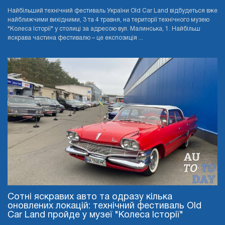
Найбільший технічний фестиваль України Old Car Land відбудеться вже
найближчими вихідними, 3 та 4 травня, на території технічного музею
"Колеса Історії" у столиці за адресою вул. Малинська, 1. Найбільш
яскрава частина фестивалю – це експозиція ...
Сотні яскравих авто та одразу кілька
оновлених локацій: технічний фестиваль Old
Car Land пройде у музеї "Колеса Історії"