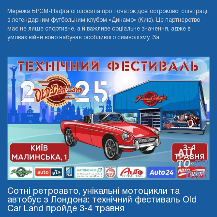
Мережа БРСМ-Нафта оголосила про початок довгострокової співпраці
з легендарним футбольним клубом «Динамо» (Київ). Це партнерство
має не лише спортивне, а й важливе соціальне значення, адже в
умовах війни воно набуває особливого символізму. За ...
Сотні ретроавто, унікальні мотоцикли та
автобус з Лондона: технічний фестиваль Old
Car Land пройде 3-4 травня