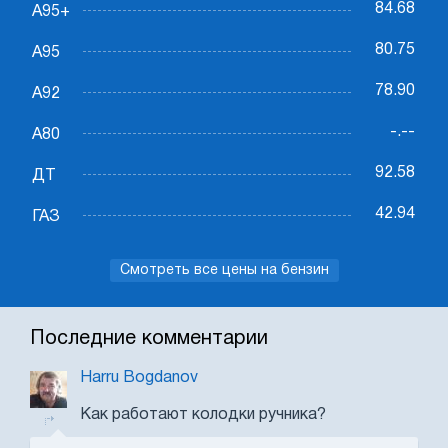
84.68
А95+
80.75
А95
78.90
А92
-.--
А80
92.58
ДТ
42.94
ГАЗ
Смотреть все цены на бензин
Последние комментарии
Harru Bogdanov
Как работают колодки ручника?