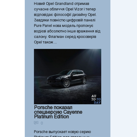
Новий Opel Grandland отримав
сучасне обличчя Opel Vizor і тепер
відповідає філософії дизайну Opel.
Завдяки повністю цифровій панелі
Pure Panel нова модель пропонує
водієві абсолютно інше враження від
салону. Флагман серед кросоверів
Opel також ...
Porsche показал
спецверсию Cayenne
Platinum Edition
0
Porsche выпускает новую серию