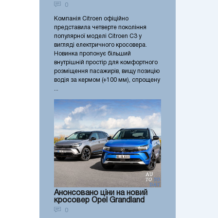
0
Компанія Citroen офіційно
представила четверте покоління
популярної моделі Citroen C3 у
вигляді електричного кросовера.
Новинка пропонує більший
внутрішній простір для комфортного
розміщення пасажирів, вищу позицію
водія за кермом (+100 мм), спрощену
...
Анонсовано ціни на новий
кросовер Opel Grandland
0