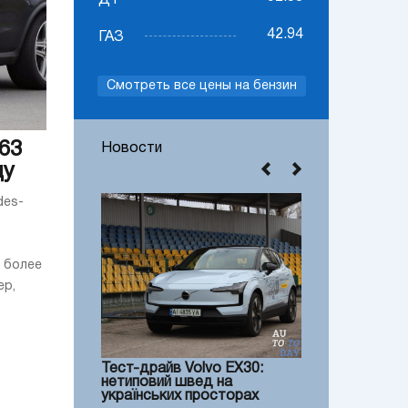
ДТ
42.94
ГАЗ
Смотреть все цены на бензин
63
Новости
ду
des-
 более
ер,
Тест-драйв Volvo EX30:
нетиповий швед на
українських просторах