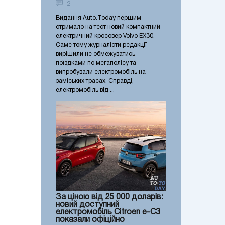
2
Видання Auto.Today першим
отримало на тест новий компактний
електричний кросовер Volvo EX30.
Саме тому журналісти редакції
вирішили не обмежуватись
поїздками по мегаполісу та
випробували електромобіль на
заміських трасах. Справді,
електромобіль від ...
За ціною від 25 000 доларів:
новий доступний
електромобіль Citroen e-C3
показали офіційно