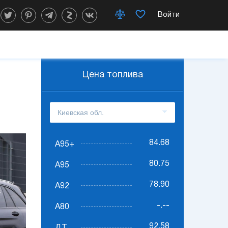
Войти
Цена топлива
84.68
А95+
80.75
А95
78.90
А92
-.--
А80
92.58