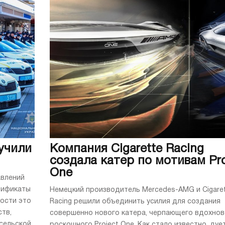
учили
Компания Cigarette Racing
создала катер по мотивам Pro
One
авлений
тификаты
Немецкий производитель Mercedes-AMG и Cigare
ности это
Racing решили объединить усилия для создания
тв,
совершенно нового катера, черпающего вдохнов
сельской
роскошного Project One. Как стало известно, дуе