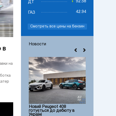
92.58
ДТ
42.94
ГАЗ
Смотреть все цены на бензин
Новости
 в
авки на
аботка
катер
Новий Peugeot 408
готується до дебюту в
Україні