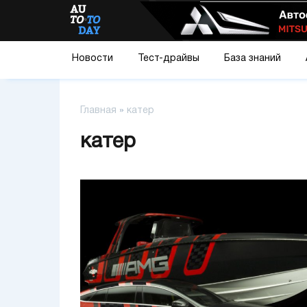
Новости
Тест-драйвы
База знаний
Главная
»
катер
катер