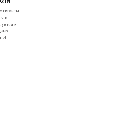
кой
е гиганты
ся в
руется в
дных
И ...