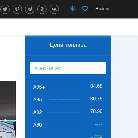
Войти
Цена топлива
84.68
А95+
80.75
А95
78.90
А92
-.--
А80
-0.51%