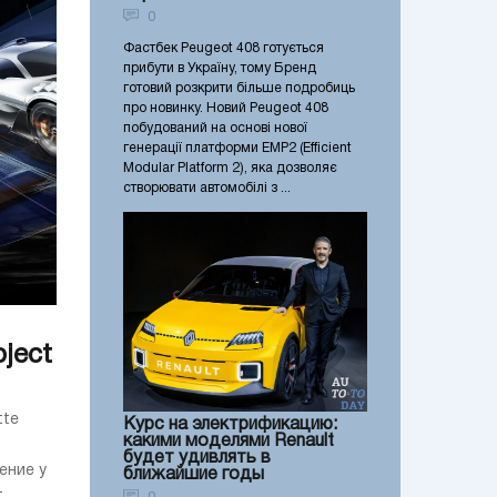
0
Фастбек Peugeot 408 готується
прибути в Україну, тому Бренд
готовий розкрити більше подробиць
про новинку. Новий Peugeot 408
побудований на основі нової
генерації платформи EMP2 (Efficient
Modular Platform 2), яка дозволяє
створювати автомобілі з ...
ject
tte
Курс на электрификацию:
какими моделями Renault
будет удивлять в
ение у
ближайшие годы
т