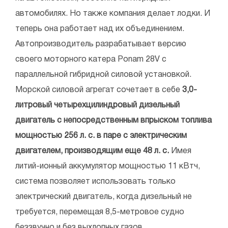
автомобилях. Но также компания делает лодки. И
теперь она работает над их объединением.
Автопроизводитель разрабатывает версию
своего моторного катера Ponam 28V с
параллельной гибридной силовой установкой.
Морской силовой агрегат сочетает в себе
3,0-
литровый четырехцилиндровый дизельный
двигатель с непосредственным впрыском топлива
мощностью 256 л. с. в паре с электрическим
двигателем, производящим еще 48 л. с.
Имея
литий-ионный аккумулятор мощностью 11 кВтч,
система позволяет использовать только
электрический двигатель, когда дизельный не
требуется, перемещая 8,5-метровое судно
беззвучно и без выхлопных газов.