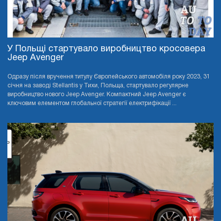
У Польщі стартувало виробництво кросовера
Jeep Avenger
Одразу після вручення титулу Європейського автомобіля року 2023, 31
січня на заводі Stellantis у Тихи, Польща, стартувало регулярне
виробництво нового Jeep Avenger. Компактний Jeep Avenger є
ключовим елементом глобальної стратегії електрифікації ...