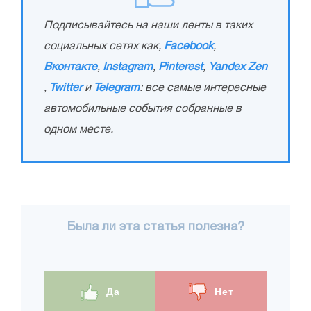
Подписывайтесь на наши ленты в таких
социальных сетях как,
Facebook
,
Вконтакте
,
Instagram
,
Pinterest
,
Yandex Zen
,
Twitter
и
Telegram
: все самые интересные
автомобильные события собранные в
одном месте.
Была ли эта статья полезна?
Да
Нет