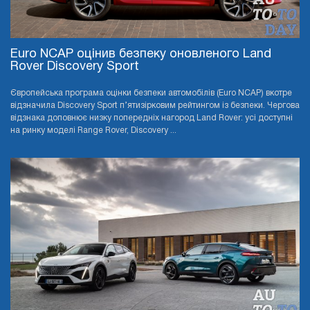
Euro NCAP оцінив безпеку оновленого Land
Rover Discovery Sport
Європейська програма оцінки безпеки автомобілів (Euro NCAP) вкотре
відзначила Discovery Sport п’ятизірковим рейтингом із безпеки. Чергова
відзнака доповнює низку попередніх нагород Land Rover: усі доступні
на ринку моделі Range Rover, Discovery ...