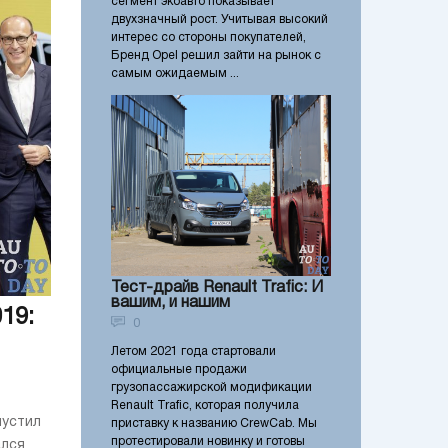
сегмент экоавто показывает
двухзначный рост. Учитывая высокий
интерес со стороны покупателей,
Бренд Opel решил зайти на рынок с
самым ожидаемым ...
Тест-драйв Renault Trafic: И
вашим, и нашим
19:
0
Летом 2021 года стартовали
официальные продажи
грузопассажирской модификации
Renault Trafic, которая получила
пустил
приставку к названию СrewCab. Мы
протестировали новинку и готовы
ался