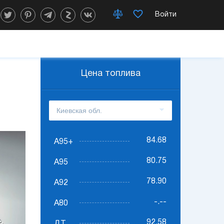
Войти
Цена топлива
84.68
А95+
80.75
А95
78.90
А92
-.--
А80
92.58