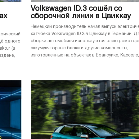
Volkswagen ID.3 сошёл со
ах
сборочной линии в Цвиккау
Немецкий производитель начал выпуск электрич
хэтчбека Volkswagen ID.3 в Цвиккау в Германии. Д
трический
сборки автомобиля используются электромотор
щё одного
аккумуляторные блоки и другие компоненты,
ktur (в
изготовленные на объектах в Брансуике, Касселе, .
ездене,