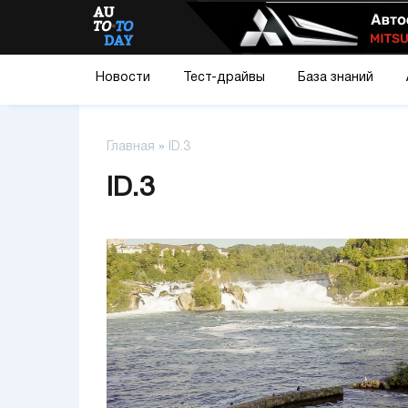
Новости
Тест-драйвы
База знаний
Главная
»
ID.3
ID.3