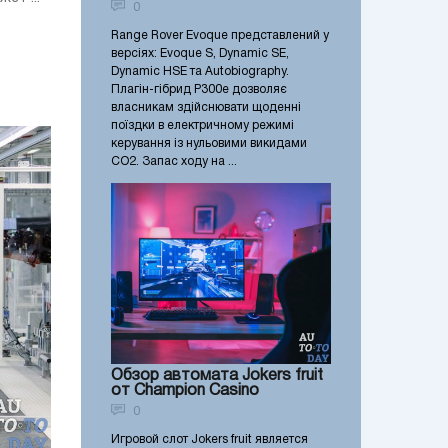
0
Range Rover Evoque представлений у
версіях: Evoque S, Dynamic SE,
Dynamic HSE та Autobiography.
Плагін-гібрид P300e дозволяє
власникам здійснювати щоденні
поїздки в електричному режимі
керування із нульовими викидами
CO2. Запас ходу на ...
Обзор автомата Jokers fruit
от Champion Casino
0
Игровой слот Jokers fruit является