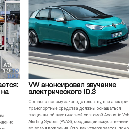
ается:
VW анонсировал звучание
 на
электрического ID.3
Согласно новому законодательству, все электри
транспортные средства должны оснащаться
специальной акустической системой Acoustic Veh
им
Alerting System (AVAS), создающей искусственный
ршенно
во время вождения. Это, как утверждается, помож