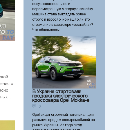
новую внешность, но и
пересмотренную моторную линейку.
Машина стала выглядеть более
строго и взросло, но нашло ли это
отражение в характере «рестайла»?
Что обновилось в ...
ской
ения с
асно
В Украине стартовали
продажи электрического
ых ...
кроссовера Opel Моkkа-е
0
Opel видит огромный потенциал для
развития продаж электромобилей на
рынке Украины. Из года в год