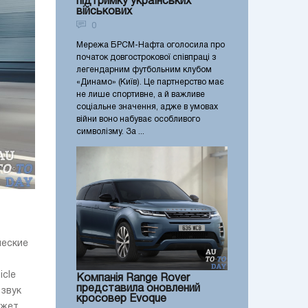
підтримку українських
військових
0
Мережа БРСМ-Нафта оголосила про
початок довгострокової співпраці з
легендарним футбольним клубом
«Динамо» (Київ). Це партнерство має
не лише спортивне, а й важливе
соціальне значення, адже в умовах
війни воно набуває особливого
символізму. За ...
ческие
icle
Компанія Range Rover
представила оновлений
 звук
кросовер Evoque
ет ...