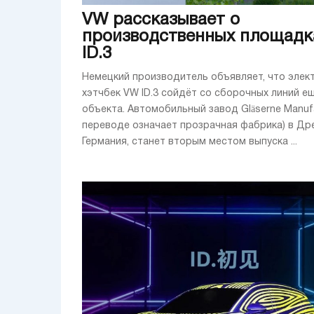
VW рассказывает о
производственных площадк
ID.3
Немецкий производитель объявляет, что элек
хэтчбек VW ID.3 сойдёт со сборочных линий е
объекта. Автомобильный завод Gläserne Manufa
переводе означает прозрачная фабрика) в Др
Германия, станет вторым местом выпуска ...