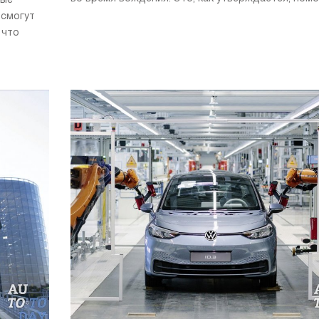
ные
 смогут
 что