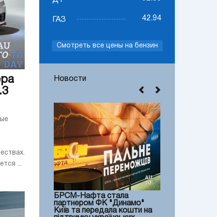
ДТ
42.94
ГАЗ
Смотреть все цены на бензин
ера
Новости
.3
ные
ествах.
ся ...
БРСМ-Нафта стала
партнером ФК "Динамо"
Київ та передала кошти на