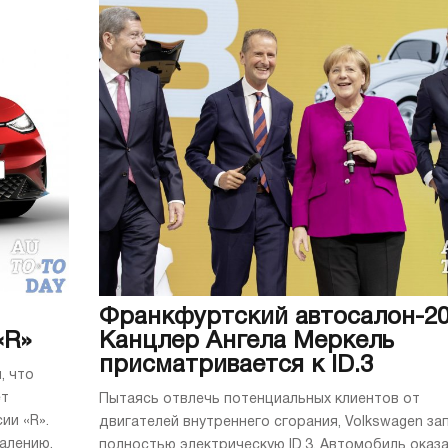
Франкфуртский автосалон-20
«R»
Канцлер Ангела Меркель
присматривается к ID.3
, что
ет
Пытаясь отвлечь потенциальных клиентов от
ии «R».
двигателей внутреннего сгорания, Volkswagen за
алению,
полностью электрическую ID.3. Автомобиль оказ