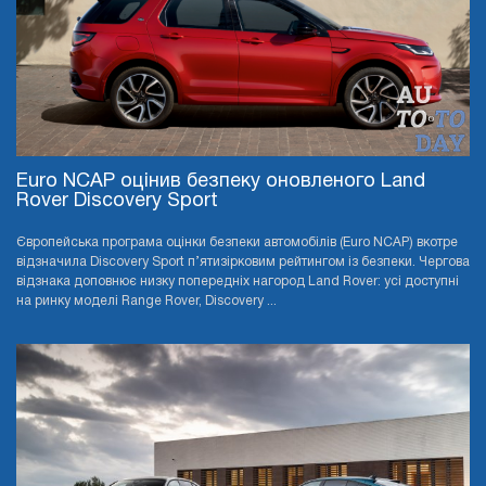
Euro NCAP оцінив безпеку оновленого Land
Rover Discovery Sport
Європейська програма оцінки безпеки автомобілів (Euro NCAP) вкотре
відзначила Discovery Sport п’ятизірковим рейтингом із безпеки. Чергова
відзнака доповнює низку попередніх нагород Land Rover: усі доступні
на ринку моделі Range Rover, Discovery ...