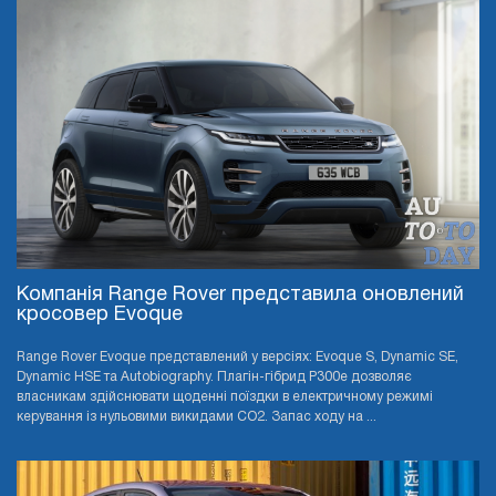
Компанія Range Rover представила оновлений
кросовер Evoque
Range Rover Evoque представлений у версіях: Evoque S, Dynamic SE,
Dynamic HSE та Autobiography. Плагін-гібрид P300e дозволяє
власникам здійснювати щоденні поїздки в електричному режимі
керування із нульовими викидами CO2. Запас ходу на ...