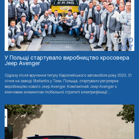
У Польщі стартувало виробництво кросовера
Jeep Avenger
Одразу після вручення титулу Європейського автомобіля року 2023, 31
січня на заводі Stellantis у Тихи, Польща, стартувало регулярне
виробництво нового Jeep Avenger. Компактний Jeep Avenger є
ключовим елементом глобальної стратегії електрифікації ...