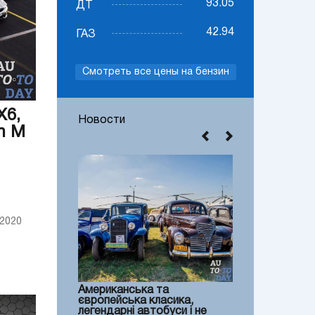
93.05
ДТ
42.94
ГАЗ
Смотреть все цены на бензин
X6,
Новости
on M
2020
Американська та
європейська класика,
легендарні автобуси і не