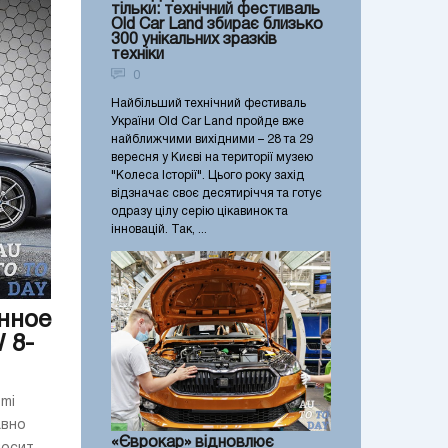
тільки: технічний фестиваль
Old Car Land збирає близько
300 унікальних зразків
техніки
0
Найбільший технічний фестиваль
України Old Car Land пройде вже
найближчими вихідними – 28 та 29
вересня у Києві на території музею
"Колеса Історії". Цього року захід
відзначає своє десятиріччя та готує
одразу цілу серію цікавинок та
інновацій. Так, ...
нное
 8-
mi
авно
«Єврокар» відновлює