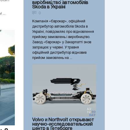
носит
виробництво автомобілів
Skoda в Україні
0
...
Компанія «Єврокар», офіційний
дистрибутор автомобілів Skoda в
Україні, повідомляє про відновлення
прийому замовлень і виробництво.
Завод «Єврокар» у Закарпатті знов
запрацює у червні. У травня
офіційний дистрибутор відновив
прийом замовлень на ...
Volvo и Northvolt открывают
научно-исследовательский
центр в Гетеборге