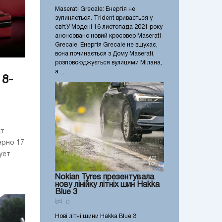
Maserati Grecale: Енергія не
зупиняється. Тrident вривається у
світ.​ У Модені 16 листопада 2021 року
анонсовано новий кросовер Maserati
Grecale. Енергія Grecale не вщухає,
вона починається з Дому Maserati,
розповсюджується вулицями Мілана,
а ...
8-
s
кт
ерно 17
ует
Nokian Tyres презентувала
нову лінійку літніх шин Hakka
Blue 3
0
Нові літні шини Hakka Blue 3