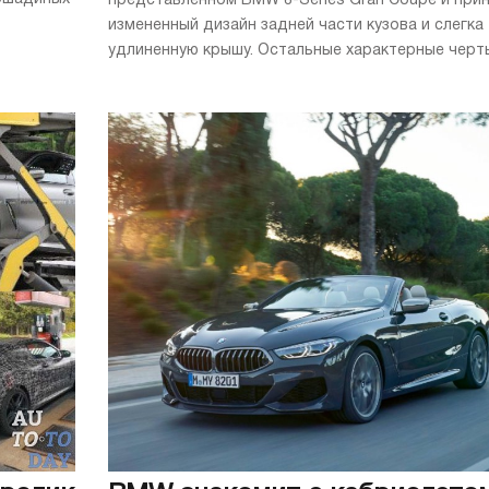
представленном BMW 8-Series Gran Coupe и при
измененный дизайн задней части кузова и слегка
удлиненную крышу. Остальные характерные черты 