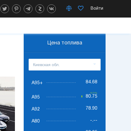
Войти
Цена топлива
84.68
А95+
-0.71%
80.75
А95
78.90
А92
-.--
А80