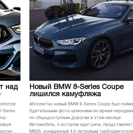
т над
Новый BMW 8-Series Coupe
e
лишился камуфляжа
chnitzer
Абсолютно новый BMW 8-Series Coupe был пойм
Series.
бдительными фото-шпионами во время передви
шоу-
по общедоступным дорогам в этом месяце.
зируя
Автомобиль, о котором идет речь, представляет
атил ...
M850i, оснащенный 4,4-литровым турбодвигателем 