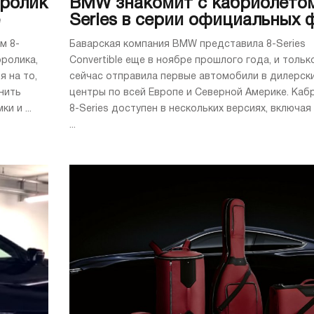
ролик
BMW знакомит с кабриолетом
Series в серии официальных 
м 8-
Баварская компания BMW представила 8-Series
оролика,
Convertible еще в ноябре прошлого года, и тольк
я на то,
сейчас отправила первые автомобили в дилерск
нить
центры по всей Европе и Северной Америке. Каб
и и ...
8-Series доступен в нескольких версиях, включая
...