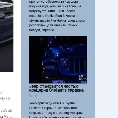
пропонують безпеку та комфорт
водіння тоді, коли ви їх найбільше
потребуєте. Літні шини нового
покоління Hakka Blue 3, частина
сімейства лінійки Hakka, спеціально
розроблені для мінливої літньої
погоди, вправно ...
Jeep становится частью
концерна Stellantis Украина
ан
0
жений
Jeep присоединился к Группе
Stellantis Украина. Это событие
 собой
открывает новую страницу истории
V8, ...
Бренда в Украине – страницу новых