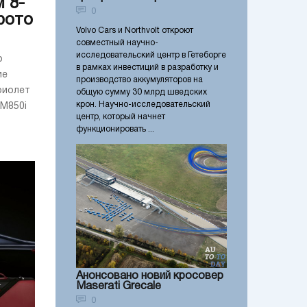
 8-
0
фото
Volvo Cars и Northvolt откроют
совместный научно-
исследовательский центр в Гетеборге
о
в рамках инвестиций в разработку и
ие
производство аккумуляторов на
риолет
общую сумму 30 млрд шведских
крон. Научно-исследовательский
 M850i
центр, который начнет
функционировать ...
Анонсовано новий кросовер
Maserati Grecale
0