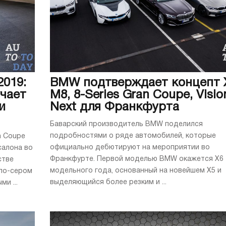
019:
BMW подтверждает концепт 
чает
M8, 8-Series Gran Coupe, Visi
и
Next для Франкфурта
Баварский производитель BMW поделился
подробностями о ряде автомобилей, которые
n Coupe
официально дебютируют на мероприятии во
салона во
Франкфурте. Первой моделью BMW окажется X6 
стве
модельного года, основанный на новейшем X5 и
тло-сером
выделяющийся более резким и ...
и ...