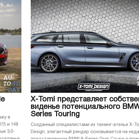
le
X-Tomi представляет собстве
виденье потенциального BMW
Series Touring
ажу в
875 и 148
Созданный специалистами из тюнинг-ателье X-To
ые 3,0-
Design, элегантный рендер основывается на нед
лошадиных