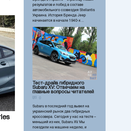
результатов и побед в составе
автомобильного созвездия Stellantis
Украина. История Бренда Jeep
начинается в начале 1940-х ...
Тест-драйв гибридного
Subaru XV: Отвечаем на
главные вопросы читателей
0
Subaru в последний год вывел на
украинский рынок два гибридных
ies
кроссовера. Сегодня у нас на тесте –
меньший из них, Subaru XV. Мы
поездили на машине неделю, и