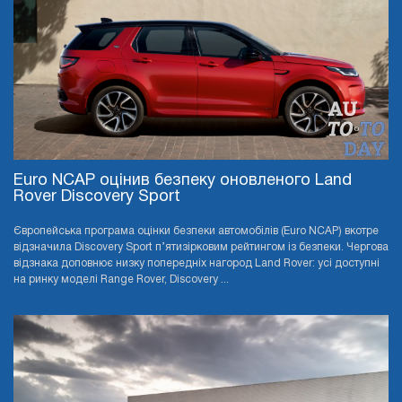
Euro NCAP оцінив безпеку оновленого Land
Rover Discovery Sport
Європейська програма оцінки безпеки автомобілів (Euro NCAP) вкотре
відзначила Discovery Sport п’ятизірковим рейтингом із безпеки. Чергова
відзнака доповнює низку попередніх нагород Land Rover: усі доступні
на ринку моделі Range Rover, Discovery ...