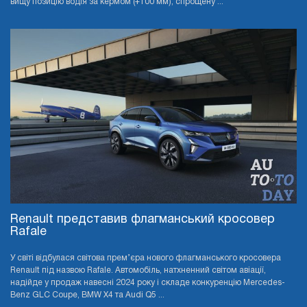
вищу позицію водія за кермом (+100 мм), спрощену ...
Renault представив флагманський кросовер
Rafale
У світі відбулася світова прем’єра нового флагманського кросовера
Renault під назвою Rafale. Автомобіль, натхненний світом авіації,
надійде у продаж навесні 2024 року і складе конкуренцію Mercedes-
Benz GLC Coupe, BMW X4 та Audi Q5 ...