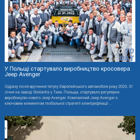
У Польщі стартувало виробництво кросовера
Jeep Avenger
Одразу після вручення титулу Європейського автомобіля року 2023, 31
січня на заводі Stellantis у Тихи, Польща, стартувало регулярне
виробництво нового Jeep Avenger. Компактний Jeep Avenger є
ключовим елементом глобальної стратегії електрифікації ...