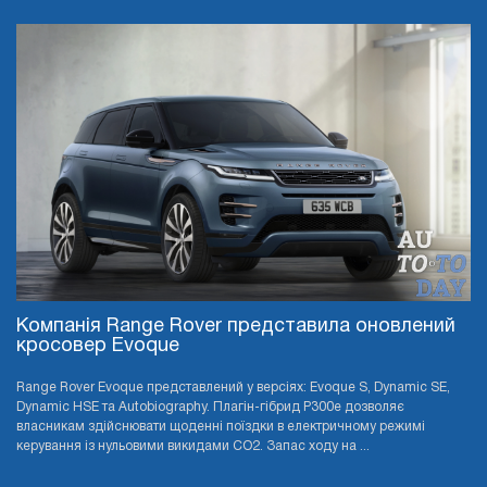
Компанія Range Rover представила оновлений
кросовер Evoque
Range Rover Evoque представлений у версіях: Evoque S, Dynamic SE,
Dynamic HSE та Autobiography. Плагін-гібрид P300e дозволяє
власникам здійснювати щоденні поїздки в електричному режимі
керування із нульовими викидами CO2. Запас ходу на ...