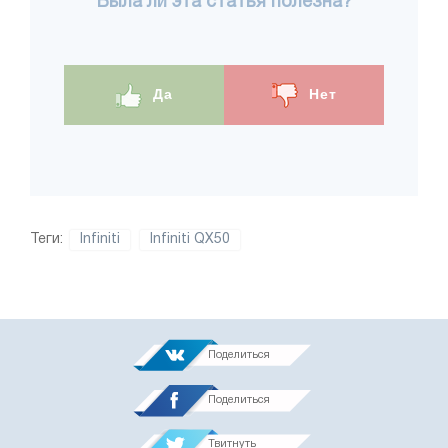
Была ли эта статья полезна?
Да
Нет
Теги:
Infiniti
Infiniti QX50
Поделиться
Поделиться
Твитнуть