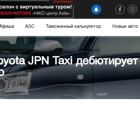
Афиша
АЗС
Таможенный калькулятор
Новые авто
oyota JPN Taxi дебютирует
о