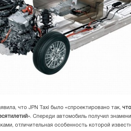
аявила, что JPN Taxi было «спроектировано так,
что
есятилетий
». Спереди автомобиль получил знаме
нками, отличительная особенность которой извес