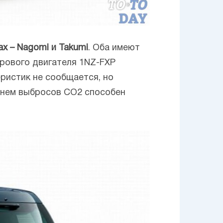
х – Nagomi и Takumi
. Оба имеют
дрового двигателя 1NZ-FXP
еристик не сообщается, но
внем выбросов CO2 способен