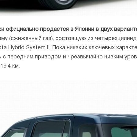
си официально продается в Японии в двух варианта
ему (сжиженный газ), состоящую из четырехцилин
ta Hybrid System II. Пока никаких ключевых характ
ь с передним приводом и чрезвычайно низким уро
19,4 км.