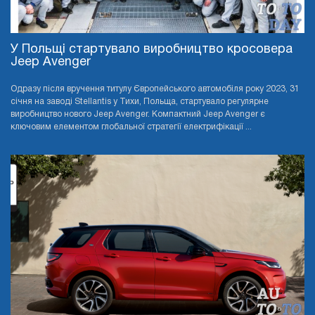
У Польщі стартувало виробництво кросовера
Jeep Avenger
Одразу після вручення титулу Європейського автомобіля року 2023, 31
січня на заводі Stellantis у Тихи, Польща, стартувало регулярне
виробництво нового Jeep Avenger. Компактний Jeep Avenger є
ключовим елементом глобальної стратегії електрифікації ...