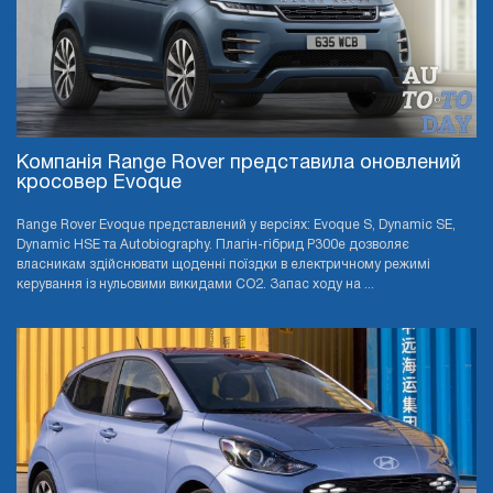
Компанія Range Rover представила оновлений
кросовер Evoque
Range Rover Evoque представлений у версіях: Evoque S, Dynamic SE,
Dynamic HSE та Autobiography. Плагін-гібрид P300e дозволяє
власникам здійснювати щоденні поїздки в електричному режимі
керування із нульовими викидами CO2. Запас ходу на ...