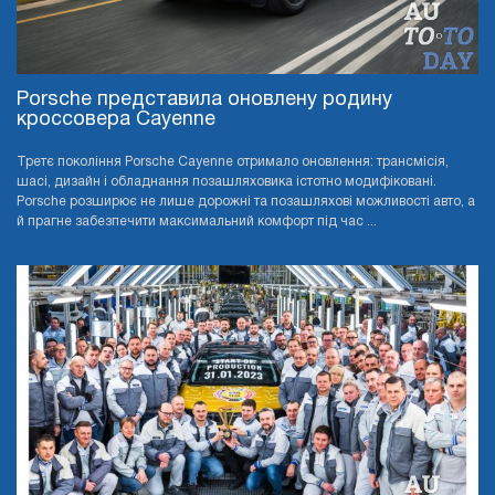
Porsche представила оновлену родину
кроссовера Cayenne
Третє покоління Porsche Cayenne отримало оновлення: трансмісія,
шасі, дизайн і обладнання позашляховика істотно модифіковані.
Porsche розширює не лише дорожні та позашляхові можливості авто, а
й прагне забезпечити максимальний комфорт під час ...