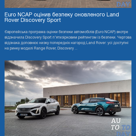
Euro NCAP оцінив безпеку оновленого Land
Rover Discovery Sport
Європейська програма оцінки безпеки автомобілів (Euro NCAP) вкотре
відзначила Discovery Sport п’ятизірковим рейтингом із безпеки. Чергова
відзнака доповнює низку попередніх нагород Land Rover: усі доступні
на ринку моделі Range Rover, Discovery ...