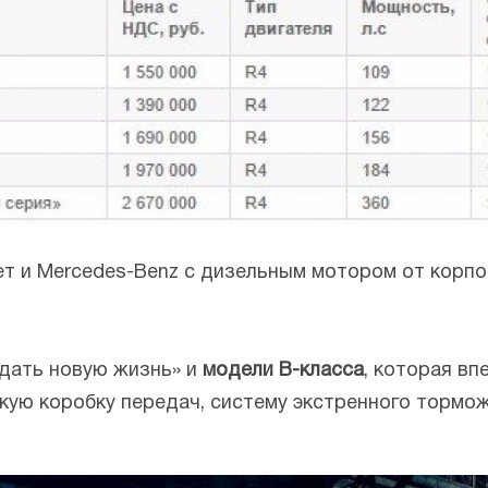
ет и Mercedes-Benz с дизельным мотором от корп
«дать новую жизнь» и
модели B-класса
, которая вп
кую коробку передач, систему экстренного тормож