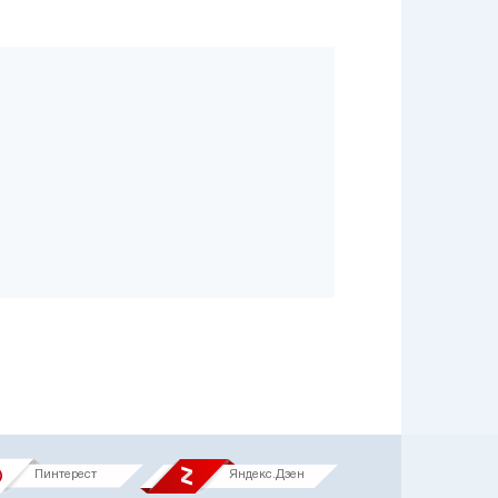
Пинтерест
Яндекс.Дзен