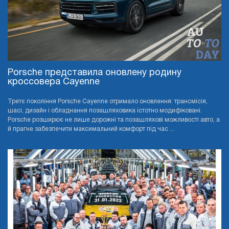
Porsche представила оновлену родину
кроссовера Cayenne
Третє покоління Porsche Cayenne отримало оновлення: трансмісія,
шасі, дизайн і обладнання позашляховика істотно модифіковані.
Porsche розширює не лише дорожні та позашляхові можливості авто, а
й прагне забезпечити максимальний комфорт під час ...