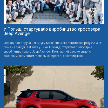
У Польщі стартувало виробництво кросовера
Jeep Avenger
Одразу після вручення титулу Європейського автомобіля року 2023, 31
січня на заводі Stellantis у Тихи, Польща, стартувало регулярне
виробництво нового Jeep Avenger. Компактний Jeep Avenger є
ключовим елементом глобальної стратегії електрифікації ...