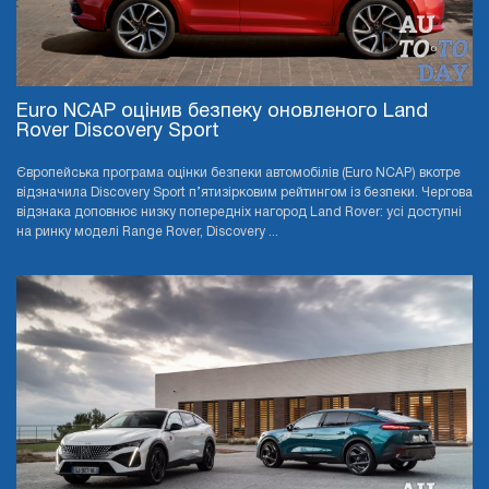
Euro NCAP оцінив безпеку оновленого Land
Rover Discovery Sport
Європейська програма оцінки безпеки автомобілів (Euro NCAP) вкотре
відзначила Discovery Sport п’ятизірковим рейтингом із безпеки. Чергова
відзнака доповнює низку попередніх нагород Land Rover: усі доступні
на ринку моделі Range Rover, Discovery ...