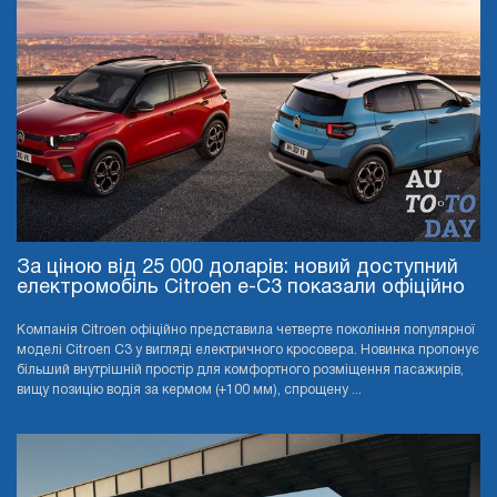
За ціною від 25 000 доларів: новий доступний
електромобіль Citroen e-C3 показали офіційно
Компанія Citroen офіційно представила четверте покоління популярної
моделі Citroen C3 у вигляді електричного кросовера. Новинка пропонує
більший внутрішній простір для комфортного розміщення пасажирів,
вищу позицію водія за кермом (+100 мм), спрощену ...