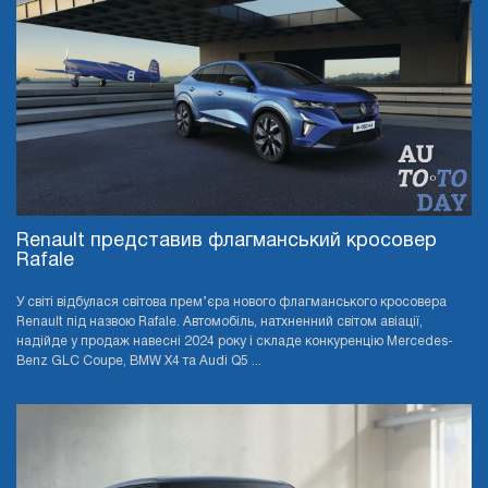
Renault представив флагманський кросовер
Rafale
У світі відбулася світова прем’єра нового флагманського кросовера
Renault під назвою Rafale. Автомобіль, натхненний світом авіації,
надійде у продаж навесні 2024 року і складе конкуренцію Mercedes-
Benz GLC Coupe, BMW X4 та Audi Q5 ...