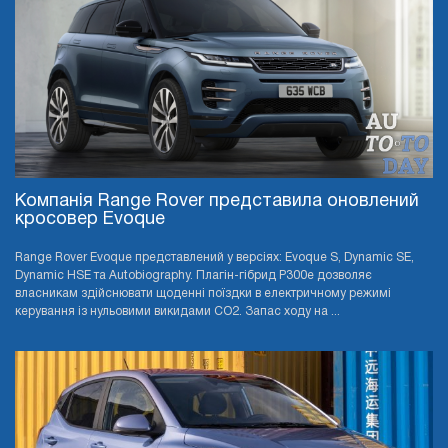
Компанія Range Rover представила оновлений
кросовер Evoque
Range Rover Evoque представлений у версіях: Evoque S, Dynamic SE,
Dynamic HSE та Autobiography. Плагін-гібрид P300e дозволяє
власникам здійснювати щоденні поїздки в електричному режимі
керування із нульовими викидами CO2. Запас ходу на ...