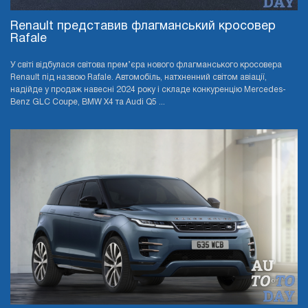
Renault представив флагманський кросовер
Rafale
У світі відбулася світова прем’єра нового флагманського кросовера
Renault під назвою Rafale. Автомобіль, натхненний світом авіації,
надійде у продаж навесні 2024 року і складе конкуренцію Mercedes-
Benz GLC Coupe, BMW X4 та Audi Q5 ...