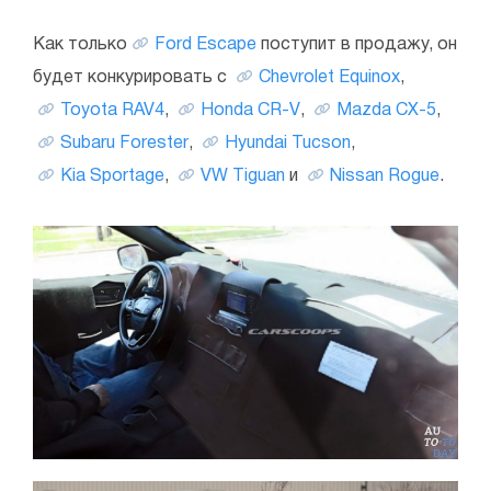
Как только
Ford Escape
поступит в продажу, он
будет конкурировать с
Chevrolet Equinox
,
Toyota RAV4
,
Honda CR-V
,
Mazda CX-5
,
Subaru Forester
,
Hyundai Tucson
,
Kia Sportage
,
VW Tiguan
и
Nissan Rogue
.