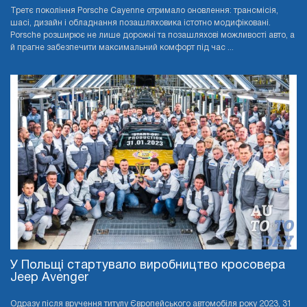
Третє покоління Porsche Cayenne отримало оновлення: трансмісія,
шасі, дизайн і обладнання позашляховика істотно модифіковані.
Porsche розширює не лише дорожні та позашляхові можливості авто, а
й прагне забезпечити максимальний комфорт під час ...
У Польщі стартувало виробництво кросовера
Jeep Avenger
Одразу після вручення титулу Європейського автомобіля року 2023, 31