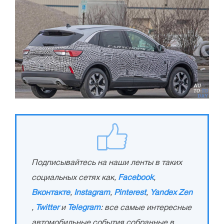
Подписывайтесь на наши ленты в таких
социальных сетях как,
Facebook
,
Вконтакте
,
Instagram
,
Pinterest
,
Yandex Zen
,
Twitter
и
Telegram
: все самые интересные
автомобильные события собранные в