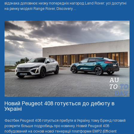
відзнака доповнює низку попередніх нагород Land Rover: усі доступні
на ринку моделі Range Rover, Discovery ...
Новий Peugeot 408 готується до дебюту в
Україні
Фастбек Peugeot 408 готується прибути в Україну, тому Бренд готовий
розкрити більше подробиць про новинку. Новий Peugeot 408
побудований на основі нової генерації платформи EMP2 (Efficient