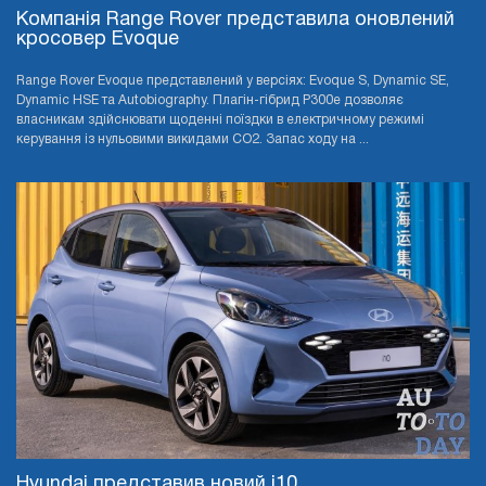
Компанія Range Rover представила оновлений
кросовер Evoque
Range Rover Evoque представлений у версіях: Evoque S, Dynamic SE,
Dynamic HSE та Autobiography. Плагін-гібрид P300e дозволяє
власникам здійснювати щоденні поїздки в електричному режимі
керування із нульовими викидами CO2. Запас ходу на ...
Hyundai представив новий i10