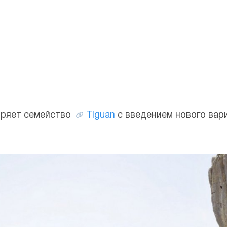
иряет семейство
Tiguan
с введением нового вар