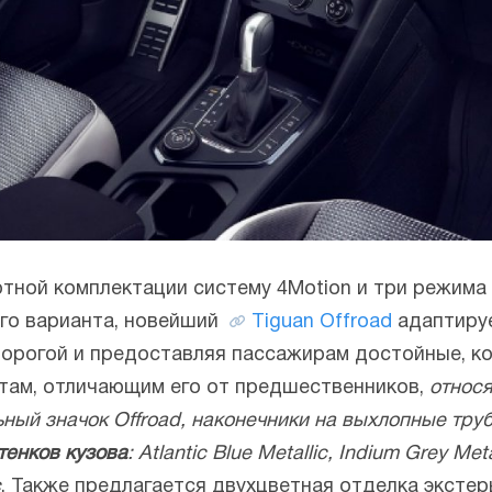
тной комплектации систему 4Motion и три режима 
ого варианта, новейший
Tiguan Offroad
адаптиру
 дорогой и предоставляя пассажирам достойные, 
там, отличающим его от предшественников,
относ
ный значок Offroad, наконечники на выхлопные труб
тенков кузова
: Atlantic Blue Metallic, Indium Grey Met
c
. Также предлагается двухцветная отделка эксте