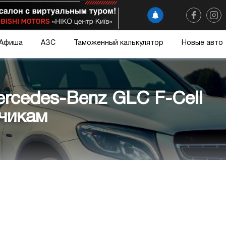
Афиша
АЗС
Таможенный калькулятор
Новые авто
rcedes-Benz GLC F-Cell
зчикам