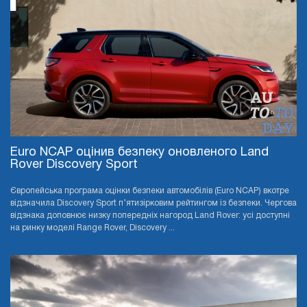
Euro NCAP оцінив безпеку оновленого Land
Rover Discovery Sport
Європейська програма оцінки безпеки автомобілів (Euro NCAP) вкотре
відзначила Discovery Sport п’ятизірковим рейтингом із безпеки. Чергова
відзнака доповнює низку попередніх нагород Land Rover: усі доступні
на ринку моделі Range Rover, Discovery ...