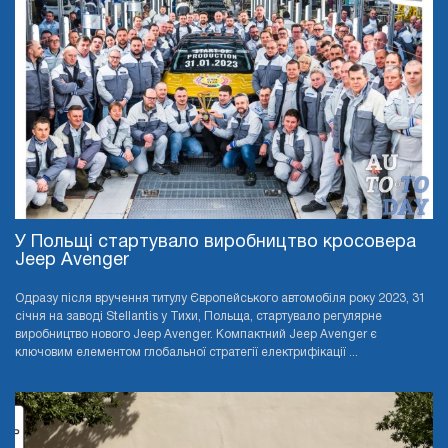
У Польщі стартувало виробництво кросовера
Jeep Avenger
Одразу після вручення титулу Європейського автомобіля року 2023, 31
січня на заводі Stellantis у Тихи, Польща, стартувало регулярне
виробництво нового Jeep Avenger. Компактний Jeep Avenger є
ключовим елементом глобальної стратегії електрифікації ...