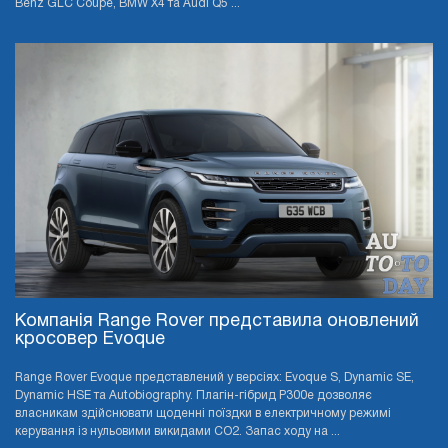
Benz GLC Coupe, BMW X4 та Audi Q5 ...
Компанія Range Rover представила оновлений
кросовер Evoque
Range Rover Evoque представлений у версіях: Evoque S, Dynamic SE,
Dynamic HSE та Autobiography. Плагін-гібрид P300e дозволяє
власникам здійснювати щоденні поїздки в електричному режимі
керування із нульовими викидами CO2. Запас ходу на ...