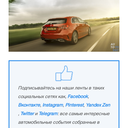
Подписывайтесь на наши ленты в таких
социальных сетях как,
Facebook
,
Вконтакте
,
Instagram
,
Pinterest
,
Yandex Zen
,
Twitter
и
Telegram
: все самые интересные
автомобильные события собранные в