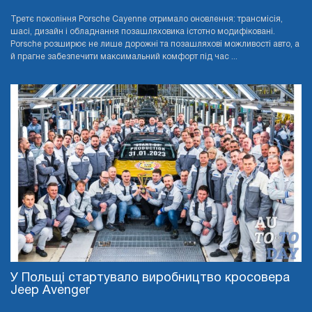
Третє покоління Porsche Cayenne отримало оновлення: трансмісія,
шасі, дизайн і обладнання позашляховика істотно модифіковані.
Porsche розширює не лише дорожні та позашляхові можливості авто, а
й прагне забезпечити максимальний комфорт під час ...
У Польщі стартувало виробництво кросовера
Jeep Avenger