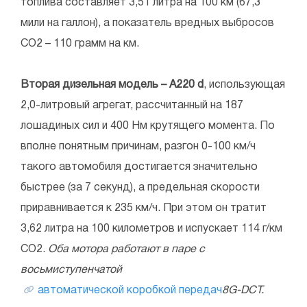
топлива составляет 3,51 литра на 100 км (67,3
мили на галлон), а показатель вредных выбросов
СО2 – 110 грамм на км.
Вторая дизельная модель – A220 d
, использующая
2,0-литровый агрегат, рассчитанный на 187
лошадиных сил и 400 Нм крутящего момента. По
вполне понятным причинам, разгон 0-100 км/ч
такого автомобиля достигается значительно
быстрее (за 7 секунд), а предельная скорости
приравнивается к 235 км/ч. При этом он тратит
3,62 литра на 100 километров и испускает 114 г/км
СО2.
Оба мотора работают в паре с
восьмиступенчатой
автоматической коробкой передач
8G-DCT.