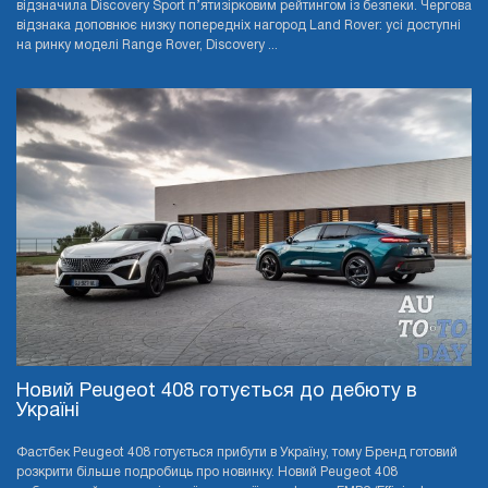
відзначила Discovery Sport п’ятизірковим рейтингом із безпеки. Чергова
відзнака доповнює низку попередніх нагород Land Rover: усі доступні
на ринку моделі Range Rover, Discovery ...
Новий Peugeot 408 готується до дебюту в
Україні
Фастбек Peugeot 408 готується прибути в Україну, тому Бренд готовий
розкрити більше подробиць про новинку. Новий Peugeot 408