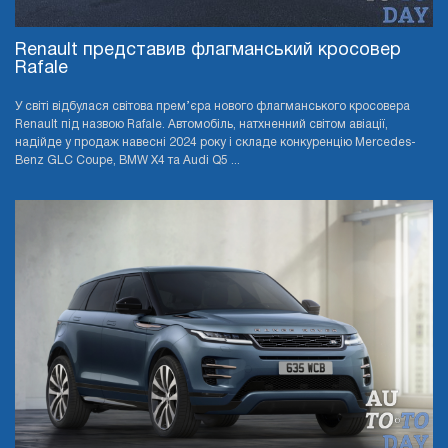
Renault представив флагманський кросовер
Rafale
У світі відбулася світова прем’єра нового флагманського кросовера
Renault під назвою Rafale. Автомобіль, натхненний світом авіації,
надійде у продаж навесні 2024 року і складе конкуренцію Mercedes-
Benz GLC Coupe, BMW X4 та Audi Q5 ...