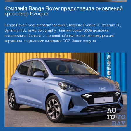
Компанія Range Rover представила оновлений
кросовер Evoque
Range Rover Evoque представлений у версіях: Evoque S, Dynamic SE,
Dynamic HSE та Autobiography. Плагін-гібрид P300e дозволяє
власникам здійснювати щоденні поїздки в електричному режимі
керування із нульовими викидами CO2. Запас ходу на ...