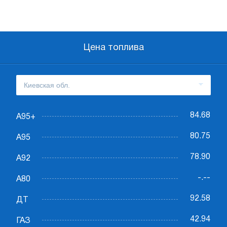
Цена топлива
84.68
А95+
80.75
А95
78.90
А92
-.--
А80
92.58
ДТ
42.94
ГАЗ