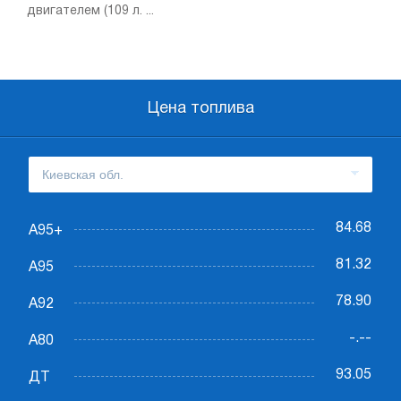
двигателем (109 л. ...
Цена топлива
84.68
А95+
81.32
А95
78.90
А92
-.--
А80
93.05
ДТ