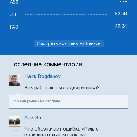
-.--
А80
92.58
ДТ
42.94
ГАЗ
Смотреть все цены на бензин
Последние комментарии
Harru Bogdanov
Как работают колодки ручника?
У меня ручник на кардане
Alex Sa
Что обозначает ошибка «Руль с
восклицательным знаком»