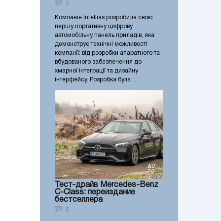
0
Компанія Intellias розробила свою
першу портативну цифрову
автомобільну панель приладів, яка
демонструє технічні можливості
компанії: від розробки апаратного та
вбудованого забезпечення до
хмарної інтеграції та дизайну
інтерфейсу. Розробка була ...
Тест-драйв Mercedes-Benz
C-Class: переиздание
бестселлера
0