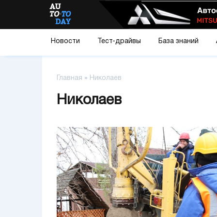
Новости
Тест-драйвы
База знаний
Главная
»
Николаев
Николаев