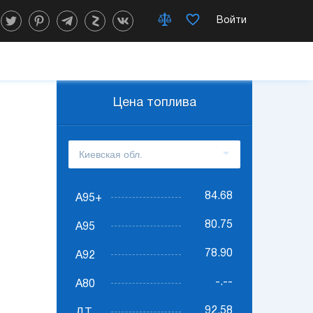
Войти
Цена топлива
84.68
А95+
80.75
А95
78.90
А92
-.--
А80
92.58