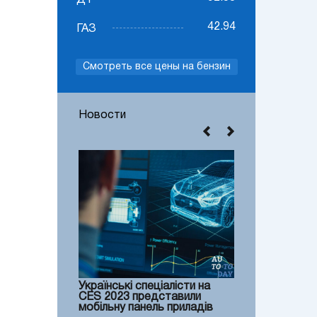
ДТ
42.94
ГАЗ
Смотреть все цены на бензин
Новости
Українські спеціалісти на
CES 2023 представили
мобільну панель приладів