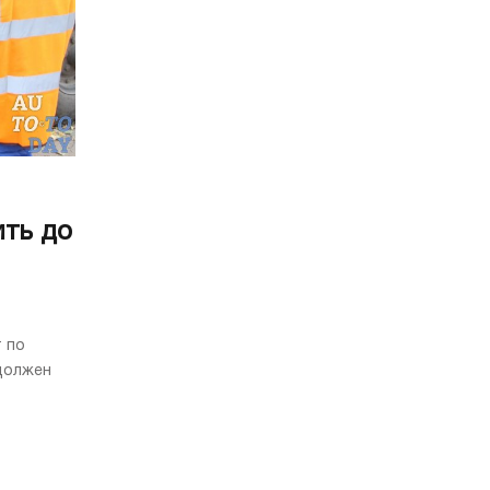
ть до
 по
должен