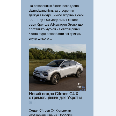
На розробників Škoda покладено
відповідальність за створення
двигунів внутрішнього згоряння серії
EA 211 для 50 модельних лінійок
семи брендів Volkswagen Group, що
поставлятимуться на світові ринки.
Škoda буде розробляти всі двигуни
внутрішнього ...
Новий седан Citroen C4 X
отримав цінник для України
0
Седан Citroen C4 X отримав
український цінник. Пропорції