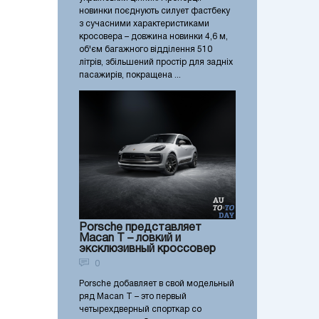
новинки поєднують силует фастбеку
з сучасними характеристиками
кросовера – довжина новинки 4,6 м,
об'єм багажного відділення 510
літрів, збільшений простір для задніх
пасажирів, покращена ...
Porsche представляет
Macan T – ловкий и
эксклюзивный кроссовер
0
Porsche добавляет в свой модельный
ряд Macan T – это первый
четырехдверный спорткар со