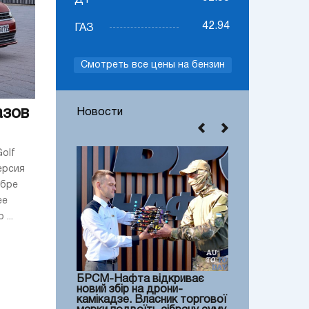
ДТ
42.94
ГАЗ
Смотреть все цены на бензин
азов
Новости
olf
ерсия
ябре
ее
...
БРСМ-Нафта відкриває
новий збір на дрони-
камікадзе. Власник торгової