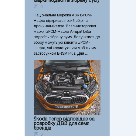
марки подвоїть зібрану суму
0
Національна мережа АЗК БРСМ-
Нафта відкриває новий збір на
дрони-камікадзе. Власник торгової
марки БРСМ-Нафта Андрій Біба
подвоїть зібрану суму. Долучитися до
збору можуть усі клієнти БРСМ-
Нафта, які користуються мобільним
застосунком BRSM Plus. Для ...
Škoda тепер відповідає за
розробку ДВЗ для семи
брендів
0