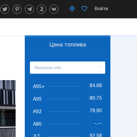
Войти
Цена топлива
84.68
А95+
80.75
А95
78.90
А92
-.--
А80
92.58