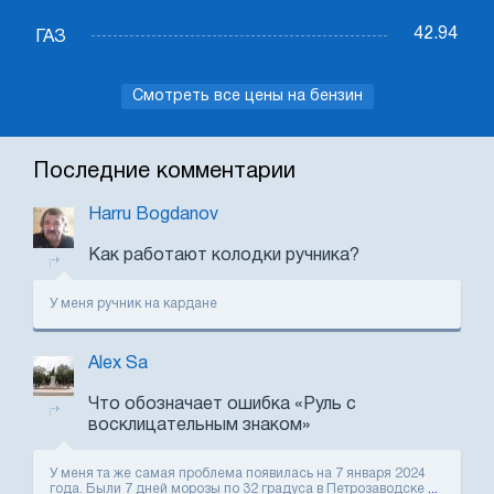
42.94
ГАЗ
Смотреть все цены на бензин
Последние комментарии
Harru Bogdanov
Как работают колодки ручника?
У меня ручник на кардане
Alex Sa
Что обозначает ошибка «Руль с
восклицательным знаком»
У меня та же самая проблема появилась на 7 января 2024
года. Были 7 дней морозы по 32 градуса в Петрозаводске
...