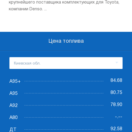
крупнейшего поставщика комплектующих для Toyota,
компании Denso. ...
Цена топлива
84.68
А95+
80.75
А95
78.90
А92
-.--
А80
92.58
ДТ