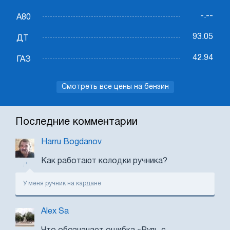
-.--
А80
93.05
ДТ
42.94
ГАЗ
Смотреть все цены на бензин
Последние комментарии
Harru Bogdanov
Как работают колодки ручника?
У меня ручник на кардане
Alex Sa