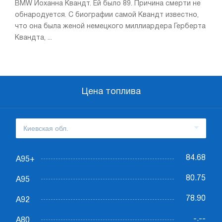
BMW Йоханна Квандт. Ей было 89. Причина смерти не
обнародуется. С биографии самой Квандт известно,
что она была женой немецкого миллиардера Герберта
Квандта, ...
Цена топлива
84.68
А95+
80.75
А95
78.90
А92
-.--
А80