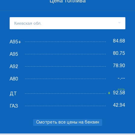
Цена топлива
84.68
А95+
80.75
А95
78.90
А92
-.--
А80
-0.51%
92.58
ДТ
42.94
ГАЗ
Смотреть все цены на бензин