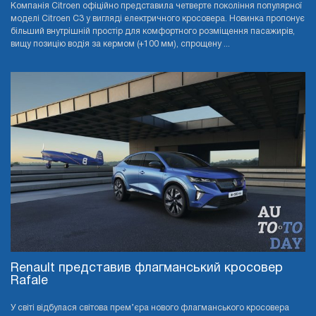
Компанія Citroen офіційно представила четверте покоління популярної
моделі Citroen C3 у вигляді електричного кросовера. Новинка пропонує
більший внутрішній простір для комфортного розміщення пасажирів,
вищу позицію водія за кермом (+100 мм), спрощену ...
Renault представив флагманський кросовер
Rafale
У світі відбулася світова прем’єра нового флагманського кросовера