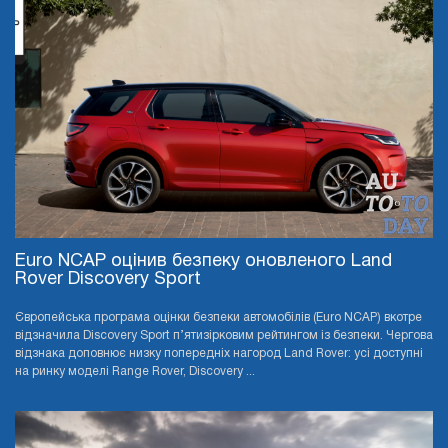
Euro NCAP оцінив безпеку оновленого Land
Rover Discovery Sport
Європейська програма оцінки безпеки автомобілів (Euro NCAP) вкотре
відзначила Discovery Sport п’ятизірковим рейтингом із безпеки. Чергова
відзнака доповнює низку попередніх нагород Land Rover: усі доступні
на ринку моделі Range Rover, Discovery ...