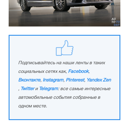
Подписывайтесь на наши ленты в таких
социальных сетях как,
Facebook
,
Вконтакте
,
Instagram
,
Pinterest
,
Yandex Zen
,
Twitter
и
Telegram
: все самые интересные
автомобильные события собранные в
одном месте.