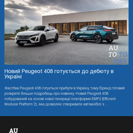
Новий Peugeot 408 готується до дебюту в
Україні
Фастбек Peugeot 408 готується прибути в Україну, тому Бренд готовий
розкрити більше подробиць про новинку. Новий Peugeot 408
побудований на основі нової генерації платформи EMP2 (Efficient
Modular Platform 2), яка дозволяє створювати автомобілі з ...