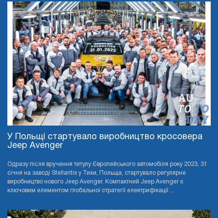
У Польщі стартувало виробництво кросовера
Jeep Avenger
Одразу після вручення титулу Європейського автомобіля року 2023, 31
січня на заводі Stellantis у Тихи, Польща, стартувало регулярне
виробництво нового Jeep Avenger. Компактний Jeep Avenger є
ключовим елементом глобальної стратегії електрифікації ...