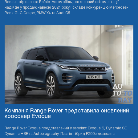
Renault під назвою Rafale. Автомобіль, натхненний світом авіації,
надійде у продаж навесні 2024 року і складе конкуренцію Mercedes-
Benz GLC Coupe, BMW X4 та Audi Q5 ...
Компанія Range Rover представила оновлений
кросовер Evoque
Range Rover Evoque представлений у версіях: Evoque S, Dynamic SE,
Dynamic HSE та Autobiography. Плагін-гібрид P300e дозволяє