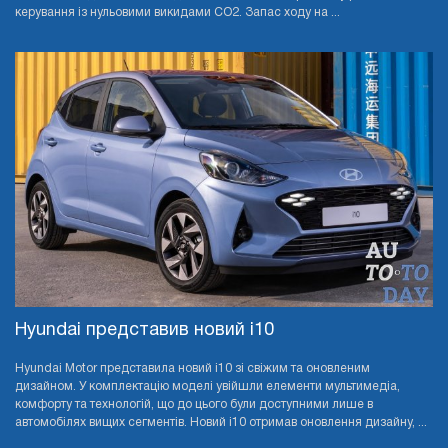
керування із нульовими викидами CO2. Запас ходу на ...
Hyundai представив новий i10
Hyundai Motor представила новий i10 зі свіжим та оновленим
дизайном. У комплектацію моделі увійшли елементи мультимедіа,
комфорту та технологій, що до цього були доступними лише в
автомобілях вищих сегментів. Новий i10 отримав оновлення дизайну, ...