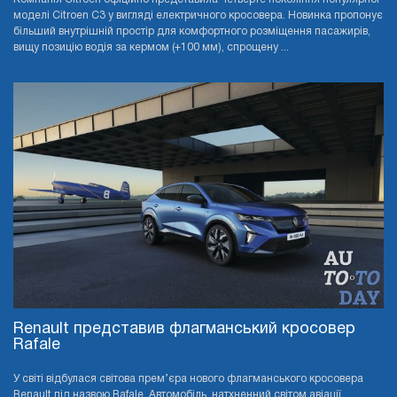
моделі Citroen C3 у вигляді електричного кросовера. Новинка пропонує
більший внутрішній простір для комфортного розміщення пасажирів,
вищу позицію водія за кермом (+100 мм), спрощену ...
Renault представив флагманський кросовер
Rafale
У світі відбулася світова прем’єра нового флагманського кросовера
Renault під назвою Rafale. Автомобіль, натхненний світом авіації,