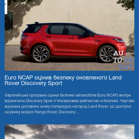
Euro NCAP оцінив безпеку оновленого Land
Rover Discovery Sport
Європейська програма оцінки безпеки автомобілів (Euro NCAP) вкотре
відзначила Discovery Sport п’ятизірковим рейтингом із безпеки. Чергова
відзнака доповнює низку попередніх нагород Land Rover: усі доступні
на ринку моделі Range Rover, Discovery ...