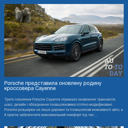
Porsche представила оновлену родину
кроссовера Cayenne
Третє покоління Porsche Cayenne отримало оновлення: трансмісія,
шасі, дизайн і обладнання позашляховика істотно модифіковані.
Porsche розширює не лише дорожні та позашляхові можливості авто, а
й прагне забезпечити максимальний комфорт під час ...