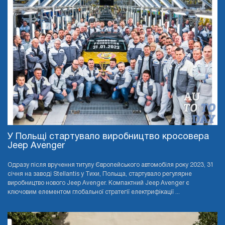
У Польщі стартувало виробництво кросовера
Jeep Avenger
Одразу після вручення титулу Європейського автомобіля року 2023, 31
січня на заводі Stellantis у Тихи, Польща, стартувало регулярне
виробництво нового Jeep Avenger. Компактний Jeep Avenger є
ключовим елементом глобальної стратегії електрифікації ...