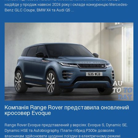
надійде у продаж навесні 2024 року і складе конкуренцію Mercedes-
Benz GLC Coupe, BMW X4 та Audi Q5 ...
Компанія Range Rover представила оновлений
кросовер Evoque
Range Rover Evoque представлений у версіях: Evoque S, Dynamic SE,
Dynamic HSE та Autobiography. Плагін-гібрид P300e дозволяє
власникам здійснювати щоденні поїздки в електричному режимі