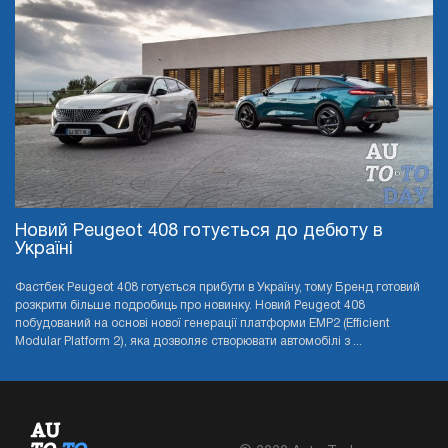
Новий Peugeot 408 готується до дебюту в
Україні
Фастбек Peugeot 408 готується прибути в Україну, тому Бренд готовий
розкрити більше подробиць про новинку. Новий Peugeot 408
побудований на основі нової генерації платформи EMP2 (Efficient
Modular Platform 2), яка дозволяє створювати автомобілі з ...