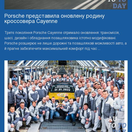
Porsche представила оновлену родину
кроссовера Cayenne
Третє покоління Porsche Cayenne отримало оновлення: трансмісія,
шасі, дизайн і обладнання позашляховика істотно модифіковані.
Porsche розширює не лише дорожні та позашляхові можливості авто, а
й прагне забезпечити максимальний комфорт під час ...