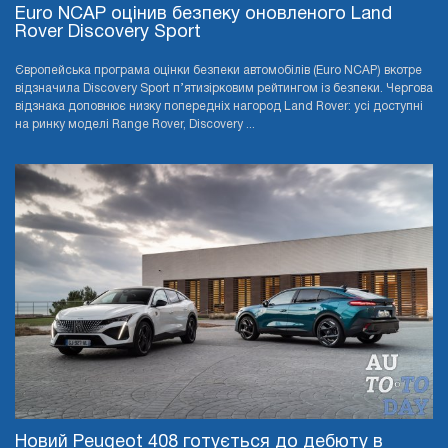
Euro NCAP оцінив безпеку оновленого Land
Rover Discovery Sport
Європейська програма оцінки безпеки автомобілів (Euro NCAP) вкотре
відзначила Discovery Sport п’ятизірковим рейтингом із безпеки. Чергова
відзнака доповнює низку попередніх нагород Land Rover: усі доступні
на ринку моделі Range Rover, Discovery ...
Новий Peugeot 408 готується до дебюту в