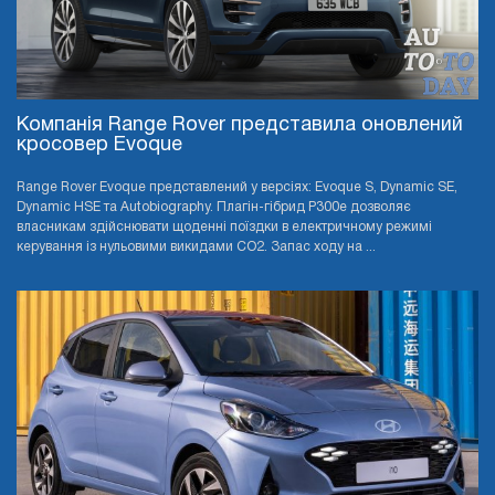
Компанія Range Rover представила оновлений
кросовер Evoque
Range Rover Evoque представлений у версіях: Evoque S, Dynamic SE,
Dynamic HSE та Autobiography. Плагін-гібрид P300e дозволяє
власникам здійснювати щоденні поїздки в електричному режимі
керування із нульовими викидами CO2. Запас ходу на ...