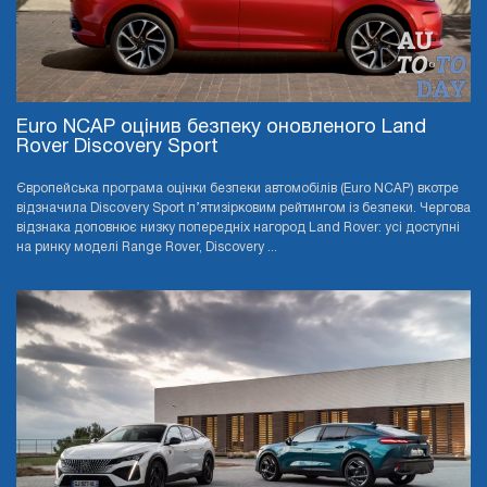
Euro NCAP оцінив безпеку оновленого Land
Rover Discovery Sport
Європейська програма оцінки безпеки автомобілів (Euro NCAP) вкотре
відзначила Discovery Sport п’ятизірковим рейтингом із безпеки. Чергова
відзнака доповнює низку попередніх нагород Land Rover: усі доступні
на ринку моделі Range Rover, Discovery ...