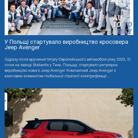
У Польщі стартувало виробництво кросовера
Jeep Avenger
Одразу після вручення титулу Європейського автомобіля року 2023, 31
січня на заводі Stellantis у Тихи, Польща, стартувало регулярне
виробництво нового Jeep Avenger. Компактний Jeep Avenger є
ключовим елементом глобальної стратегії електрифікації ...