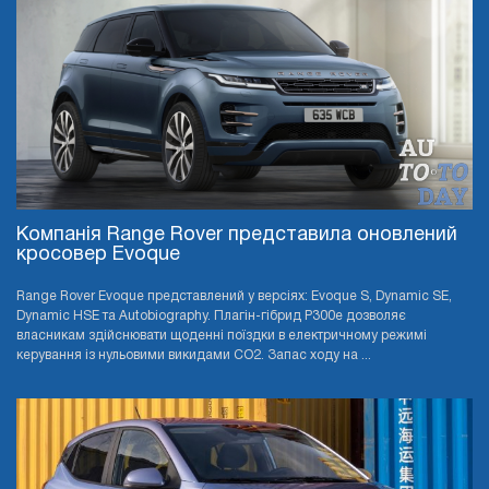
Компанія Range Rover представила оновлений
кросовер Evoque
Range Rover Evoque представлений у версіях: Evoque S, Dynamic SE,
Dynamic HSE та Autobiography. Плагін-гібрид P300e дозволяє
власникам здійснювати щоденні поїздки в електричному режимі
керування із нульовими викидами CO2. Запас ходу на ...