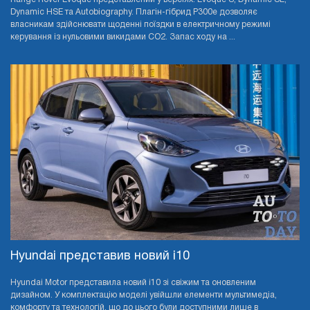
Dynamic HSE та Autobiography. Плагін-гібрид P300e дозволяє
власникам здійснювати щоденні поїздки в електричному режимі
керування із нульовими викидами CO2. Запас ходу на ...
Hyundai представив новий i10
Hyundai Motor представила новий i10 зі свіжим та оновленим
дизайном. У комплектацію моделі увійшли елементи мультимедіа,
комфорту та технологій, що до цього були доступними лише в