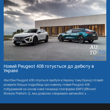
Новий Peugeot 408 готується до дебюту в
Україні
Фастбек Peugeot 408 готується прибути в Україну, тому Бренд готовий
розкрити більше подробиць про новинку. Новий Peugeot 408
побудований на основі нової генерації платформи EMP2 (Efficient
Modular Platform 2), яка дозволяє створювати автомобілі з ...