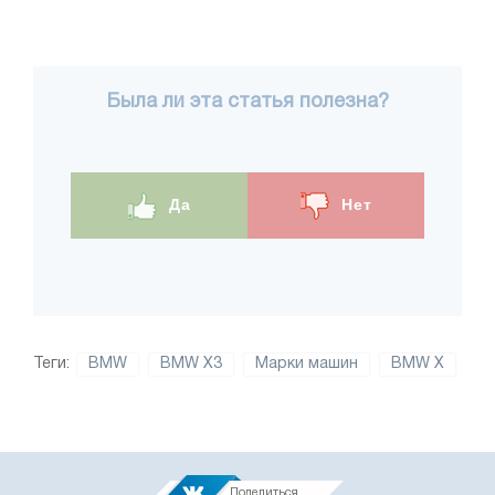
Была ли эта статья полезна?
Да
Нет
Теги:
BMW
BMW X3
Марки машин
BMW X
Поделиться