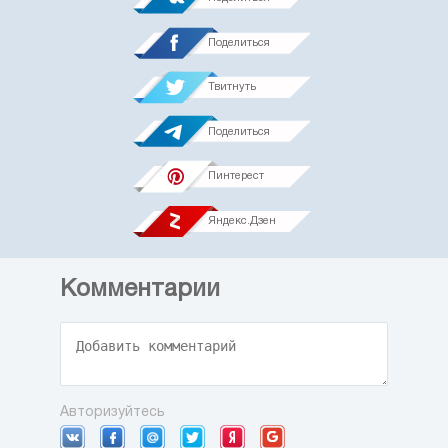
Поделиться
Твитнуть
Поделиться
Пинтерест
Яндекс.Дзен
Комментарии
Авторизуйтесь