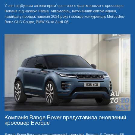
У світі відбулася світова прем’єра нового флагманського кросовера
Renault під назвою Rafale. Автомобіль, натхненний світом авіації,
надійде у продаж навесні 2024 року і складе конкуренцію Mercedes-
Benz GLC Coupe, BMW X4 та Audi Q5 ...
Компанія Range Rover представила оновлений
кросовер Evoque
Range Rover Evoque представлений у версіях: Evoque S, Dynamic SE,