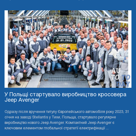
У Польщі стартувало виробництво кросовера
Jeep Avenger
Одразу після вручення титулу Європейського автомобіля року 2023, 31
січня на заводі Stellantis у Тихи, Польща, стартувало регулярне
виробництво нового Jeep Avenger. Компактний Jeep Avenger є
ключовим елементом глобальної стратегії електрифікації ...