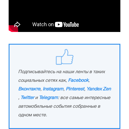
Подписывайтесь на наши ленты в таких
социальных сетях как,
Facebook
,
Вконтакте
,
Instagram
,
Pinterest
,
Yandex Zen
,
Twitter
и
Telegram
: все самые интересные
автомобильные события собранные в
одном месте.