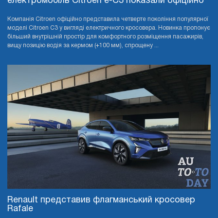
електромобіль Citroen e-C3 показали офіційно
Компанія Citroen офіційно представила четверте покоління популярної
моделі Citroen C3 у вигляді електричного кросовера. Новинка пропонує
більший внутрішній простір для комфортного розміщення пасажирів,
вищу позицію водія за кермом (+100 мм), спрощену ...
Renault представив флагманський кросовер
Rafale