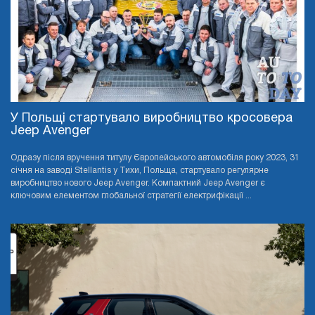
У Польщі стартувало виробництво кросовера
Jeep Avenger
Одразу після вручення титулу Європейського автомобіля року 2023, 31
січня на заводі Stellantis у Тихи, Польща, стартувало регулярне
виробництво нового Jeep Avenger. Компактний Jeep Avenger є
ключовим елементом глобальної стратегії електрифікації ...