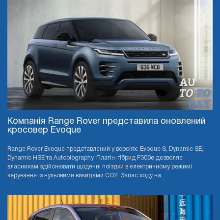
Компанія Range Rover представила оновлений
кросовер Evoque
Range Rover Evoque представлений у версіях: Evoque S, Dynamic SE,
Dynamic HSE та Autobiography. Плагін-гібрид P300e дозволяє
власникам здійснювати щоденні поїздки в електричному режимі
керування із нульовими викидами CO2. Запас ходу на ...