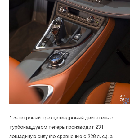
1,5-литровый трехцилиндровый двигатель с
турбонаддувом теперь производит 231
лошадиную силу (по сравнению с 228 л. с.), а