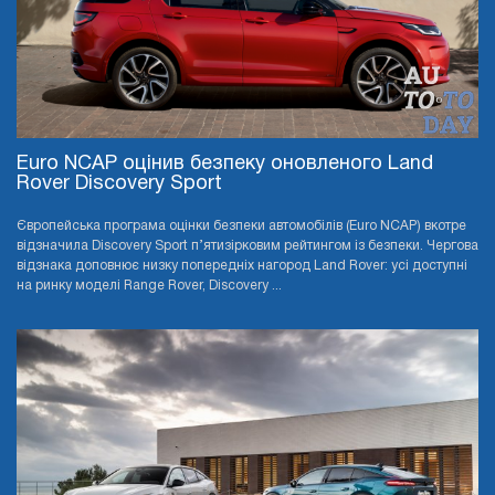
Euro NCAP оцінив безпеку оновленого Land
Rover Discovery Sport
Європейська програма оцінки безпеки автомобілів (Euro NCAP) вкотре
відзначила Discovery Sport п’ятизірковим рейтингом із безпеки. Чергова
відзнака доповнює низку попередніх нагород Land Rover: усі доступні
на ринку моделі Range Rover, Discovery ...