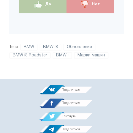
Да
Нет
Теги:
BMW
BMW i8
Обновление
BMW i8 Roadster
BMW i
Марки машин
Поделиться
Поделиться
Твитнуть
Поделиться