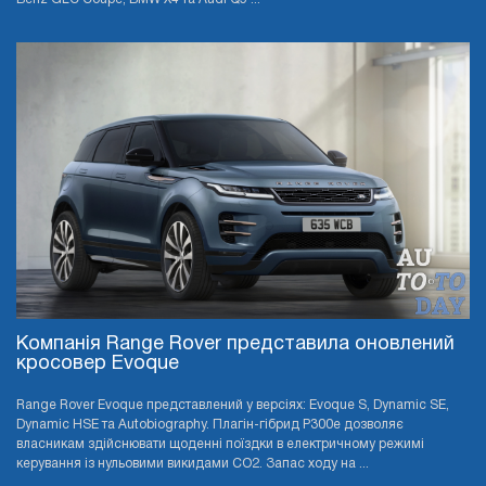
Компанія Range Rover представила оновлений
кросовер Evoque
Range Rover Evoque представлений у версіях: Evoque S, Dynamic SE,
Dynamic HSE та Autobiography. Плагін-гібрид P300e дозволяє
власникам здійснювати щоденні поїздки в електричному режимі
керування із нульовими викидами CO2. Запас ходу на ...