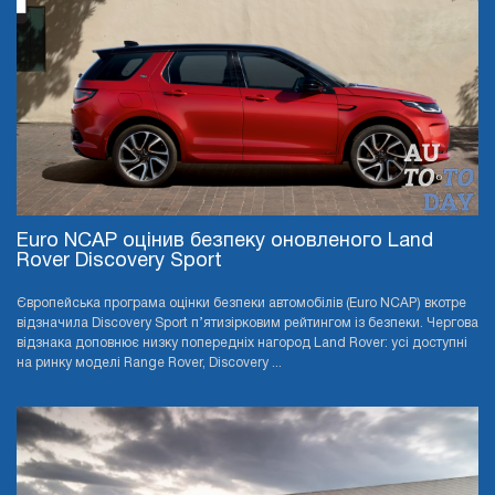
Euro NCAP оцінив безпеку оновленого Land
Rover Discovery Sport
Європейська програма оцінки безпеки автомобілів (Euro NCAP) вкотре
відзначила Discovery Sport п’ятизірковим рейтингом із безпеки. Чергова
відзнака доповнює низку попередніх нагород Land Rover: усі доступні
на ринку моделі Range Rover, Discovery ...