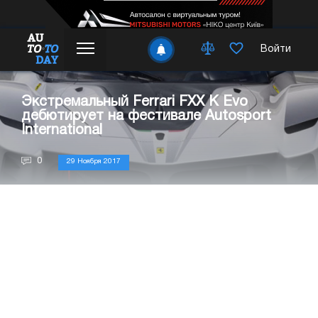
Войти
Экстремальный Ferrari FXX K Evo
дебютирует на фестивале Autosport
International
0
29 Ноября 2017