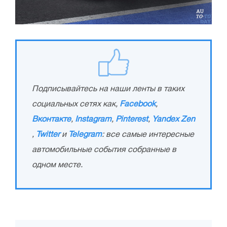
Подписывайтесь на наши ленты в таких
социальных сетях как,
Facebook
,
Вконтакте
,
Instagram
,
Pinterest
,
Yandex Zen
,
Twitter
и
Telegram
: все самые интересные
автомобильные события собранные в
одном месте.