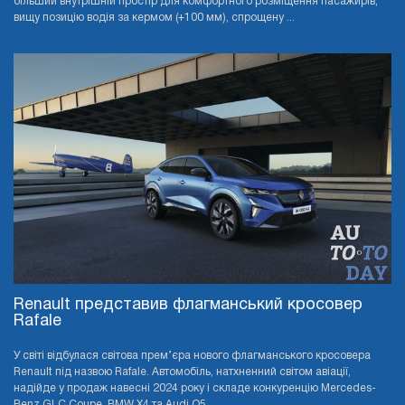
більший внутрішній простір для комфортного розміщення пасажирів,
вищу позицію водія за кермом (+100 мм), спрощену ...
Renault представив флагманський кросовер
Rafale
У світі відбулася світова прем’єра нового флагманського кросовера
Renault під назвою Rafale. Автомобіль, натхненний світом авіації,
надійде у продаж навесні 2024 року і складе конкуренцію Mercedes-
Benz GLC Coupe, BMW X4 та Audi Q5 ...