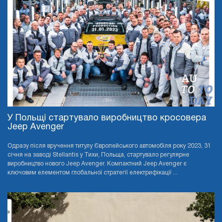
У Польщі стартувало виробництво кросовера
Jeep Avenger
Одразу після вручення титулу Європейського автомобіля року 2023, 31
січня на заводі Stellantis у Тихи, Польща, стартувало регулярне
виробництво нового Jeep Avenger. Компактний Jeep Avenger є
ключовим елементом глобальної стратегії електрифікації ...