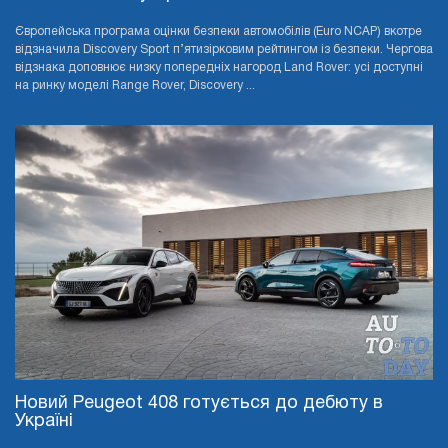
Європейська програма оцінки безпеки автомобілів (Euro NCAP) вкотре
відзначила Discovery Sport п’ятизірковим рейтингом із безпеки. Чергова
відзнака доповнює низку попередніх нагород Land Rover: усі доступні
на ринку моделі Range Rover, Discovery ...
Новий Peugeot 408 готується до дебюту в
Україні