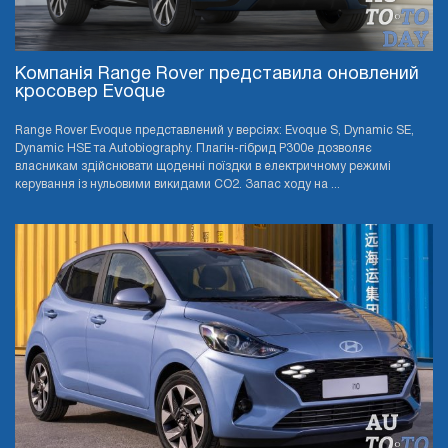
Компанія Range Rover представила оновлений
кросовер Evoque
Range Rover Evoque представлений у версіях: Evoque S, Dynamic SE,
Dynamic HSE та Autobiography. Плагін-гібрид P300e дозволяє
власникам здійснювати щоденні поїздки в електричному режимі
керування із нульовими викидами CO2. Запас ходу на ...