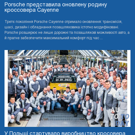
Porsche представила оновлену родину
кроссовера Cayenne
Третє покоління Porsche Cayenne отримало оновлення: трансмісія,
шасі, дизайн і обладнання позашляховика істотно модифіковані.
Porsche розширює не лише дорожні та позашляхові можливості авто, а
й прагне забезпечити максимальний комфорт під час ...
У Польщі стартувало виробництво кросовера