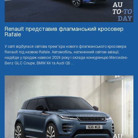
Renault представив флагманський кросовер
Rafale
У світі відбулася світова прем’єра нового флагманського кросовера
Renault під назвою Rafale. Автомобіль, натхненний світом авіації,
надійде у продаж навесні 2024 року і складе конкуренцію Mercedes-
Benz GLC Coupe, BMW X4 та Audi Q5 ...