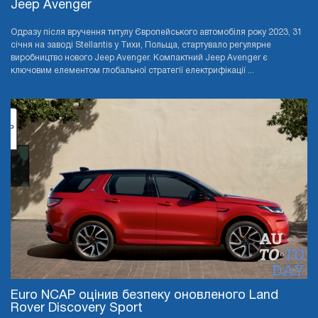
Jeep Avenger
Одразу після вручення титулу Європейського автомобіля року 2023, 31
січня на заводі Stellantis у Тихи, Польща, стартувало регулярне
виробництво нового Jeep Avenger. Компактний Jeep Avenger є
ключовим елементом глобальної стратегії електрифікації ...
Euro NCAP оцінив безпеку оновленого Land
Rover Discovery Sport