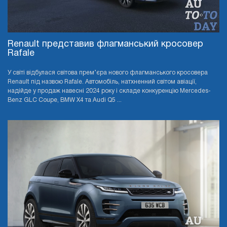
Renault представив флагманський кросовер
Rafale
У світі відбулася світова прем’єра нового флагманського кросовера
Renault під назвою Rafale. Автомобіль, натхненний світом авіації,
надійде у продаж навесні 2024 року і складе конкуренцію Mercedes-
Benz GLC Coupe, BMW X4 та Audi Q5 ...