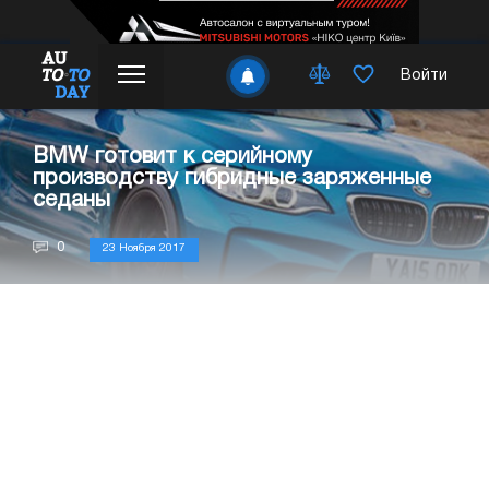
Войти
BMW готовит к серийному
производству гибридные заряженные
седаны
0
23 Ноября 2017