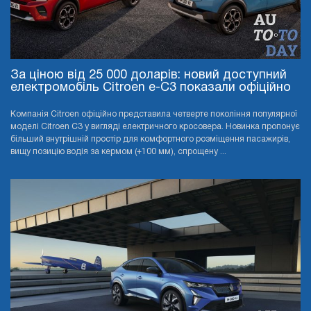
За ціною від 25 000 доларів: новий доступний
електромобіль Citroen e-C3 показали офіційно
Компанія Citroen офіційно представила четверте покоління популярної
моделі Citroen C3 у вигляді електричного кросовера. Новинка пропонує
більший внутрішній простір для комфортного розміщення пасажирів,
вищу позицію водія за кермом (+100 мм), спрощену ...