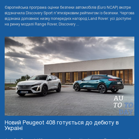
Європейська програма оцінки безпеки автомобілів (Euro NCAP) вкотре
відзначила Discovery Sport п’ятизірковим рейтингом із безпеки. Чергова
відзнака доповнює низку попередніх нагород Land Rover: усі доступні
на ринку моделі Range Rover, Discovery ...
Новий Peugeot 408 готується до дебюту в
Україні