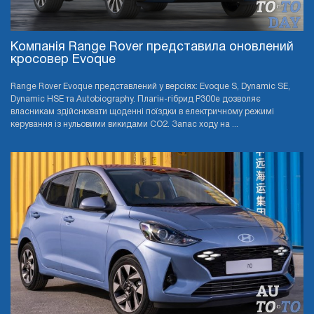
Компанія Range Rover представила оновлений
кросовер Evoque
Range Rover Evoque представлений у версіях: Evoque S, Dynamic SE,
Dynamic HSE та Autobiography. Плагін-гібрид P300e дозволяє
власникам здійснювати щоденні поїздки в електричному режимі
керування із нульовими викидами CO2. Запас ходу на ...