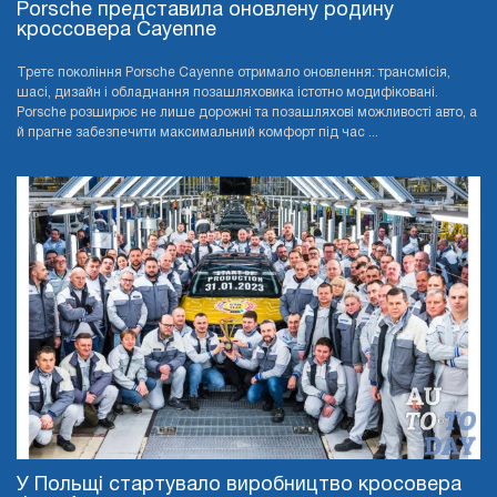
Porsche представила оновлену родину
кроссовера Cayenne
Третє покоління Porsche Cayenne отримало оновлення: трансмісія,
шасі, дизайн і обладнання позашляховика істотно модифіковані.
Porsche розширює не лише дорожні та позашляхові можливості авто, а
й прагне забезпечити максимальний комфорт під час ...
У Польщі стартувало виробництво кросовера