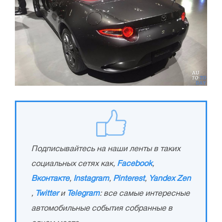
Подписывайтесь на наши ленты в таких
социальных сетях как,
Facebook
,
Вконтакте
,
Instagram
,
Pinterest
,
Yandex Zen
,
Twitter
и
Telegram
: все самые интересные
автомобильные события собранные в