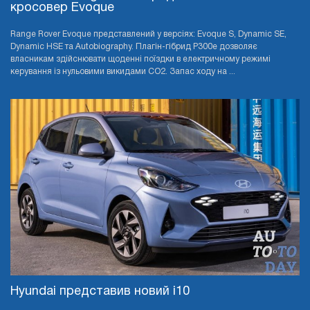
кросовер Evoque
Range Rover Evoque представлений у версіях: Evoque S, Dynamic SE,
Dynamic HSE та Autobiography. Плагін-гібрид P300e дозволяє
власникам здійснювати щоденні поїздки в електричному режимі
керування із нульовими викидами CO2. Запас ходу на ...
Hyundai представив новий i10