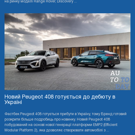
на ринку моделі Range Rover, Discovery ...
Новий Peugeot 408 готується до дебюту в
Україні
Фастбек Peugeot 408 готується прибути в Україну, тому Бренд готовий
розкрити більше подробиць про новинку. Новий Peugeot 408
побудований на основі нової генерації платформи EMP2 (Efficient
Modular Platform 2), яка дозволяє створювати автомобілі з ...