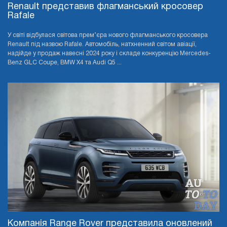
Renault представив флагманський кросовер
Rafale
У світі відбулася світова прем’єра нового флагманського кросовера
Renault під назвою Rafale. Автомобіль, натхненний світом авіації,
надійде у продаж навесні 2024 року і складе конкуренцію Mercedes-
Benz GLC Coupe, BMW X4 та Audi Q5 ...
Компанія Range Rover представила оновлений