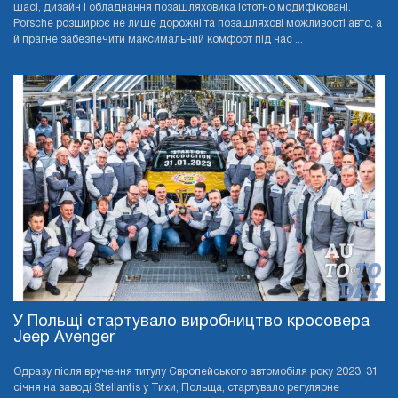
шасі, дизайн і обладнання позашляховика істотно модифіковані.
Porsche розширює не лише дорожні та позашляхові можливості авто, а
й прагне забезпечити максимальний комфорт під час ...
У Польщі стартувало виробництво кросовера
Jeep Avenger
Одразу після вручення титулу Європейського автомобіля року 2023, 31
січня на заводі Stellantis у Тихи, Польща, стартувало регулярне